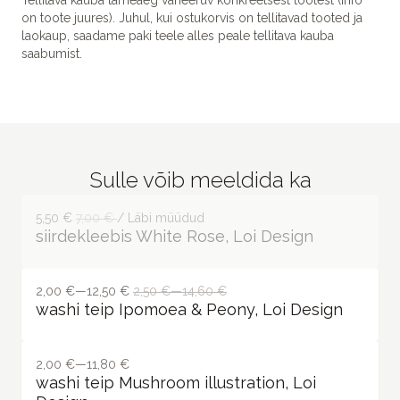
Tellitava kauba tarneaeg varieeruv konkreetsest tootest (info
on toote juures). Juhul, kui ostukorvis on tellitavad tooted ja
laokaup, saadame paki teele alles peale tellitava kauba
saabumist.
Sulle võib meeldida ka
5,50 €
7,00 €
/ Läbi müüdud
siirdekleebis White Rose, Loi Design
2,00 €—12,50 €
2,50 €—14,60 €
washi teip Ipomoea & Peony, Loi Design