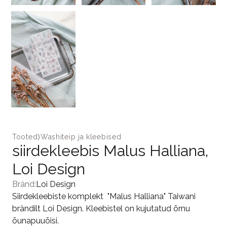
Tooted
⟩
Washiteip ja kleebised
siirdekleebis Malus Halliana,
Loi Design
Bränd:
Loi Design
Siirdekleebiste komplekt "Malus Halliana" Taiwani
brändilt Loi Design. Kleebistel on kujutatud õrnu
õunapuuõisi.