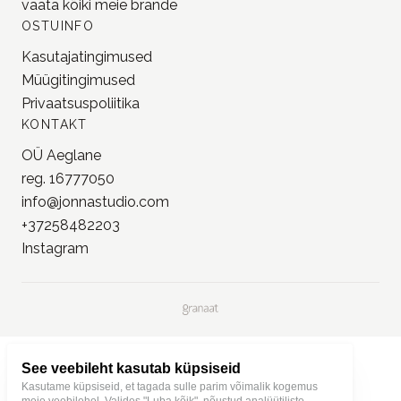
Leuchtturm1917
Kaweco
Field Notes
Loi Design
Pion
Trolls Paper
vaata kõiki meie
brände
OSTUINFO
Kasutajatingimused
Müügitingimused
Privaatsuspoliitika
KONTAKT
OÜ Aeglane
reg. 16777050
See veebileht kasutab küpsiseid
info@jonnastudio.com
Kasutame küpsiseid, et tagada sulle parim võimalik kogemus
+37258482203