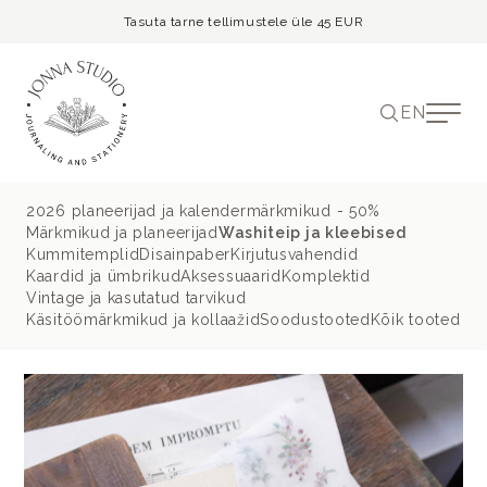
Tasuta tarne tellimustele üle 45 EUR
EN
2026 planeerijad ja kalendermärkmikud - 50%
Märkmikud ja planeerijad
Washiteip ja kleebised
Kummitemplid
Disainpaber
Kirjutusvahendid
Kaardid ja ümbrikud
Aksessuaarid
Komplektid
Vintage ja kasutatud tarvikud
Käsitöömärkmikud ja kollaažid
Soodustooted
Kõik tooted