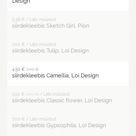
2,00 €—11,80 €
washi teip Mushroom illustration, Loi
Design
5,38 € / Läbi müüdud
siirdekleebis Sketch Girl, Pion
7,00 € / Läbi müüdud
siirdekleebis Tulip, Loi Design
4,50 €
7,00 €
siirdekleebis Camellia, Loi Design