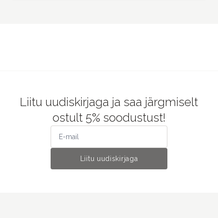
5,50 €
7,00 €
/ Läbi müüdud
siirdekleebis Classic flower, Loi Design
7,00 € / Läbi müüdud
siirdekleebis Gypsophila, Loi Design
Liitu uudiskirjaga ja saa järgmiselt
ostult 5% soodustust!