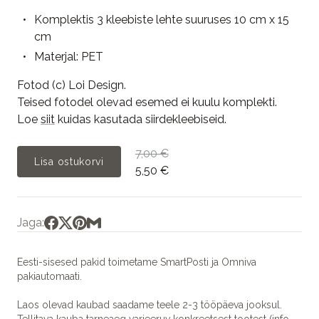
Komplektis 3 kleebiste lehte suuruses 10 cm x 15
cm
Materjal: PET
Fotod (c) Loi Design.
Teised fotodel olevad esemed ei kuulu komplekti.
Loe
siit
kuidas kasutada siirdekleebiseid.
7,00 €
Lisa ostukorvi
5,50 €
Jaga:
Eesti-sisesed pakid toimetame SmartPosti ja Omniva
pakiautomaati.
Laos olevad kaubad saadame teele 2-3 tööpäeva jooksul.