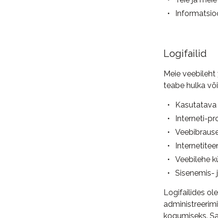
Informatsioo
Logifailid
Meie veebileht
teabe hulka võ
Kasutatava
Interneti-pro
Veebibrause
Internetitee
Veebilehe k
Sisenemis- j
Logifailides ol
administreerimi
kogumiseks. Saa