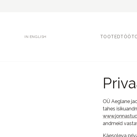
TOOTED
TÖÖT
IN ENGLISH
Priva
OÜ Aeglane jaok
tahes isikuand
www.jonnastu
andmeid vastava
Käesoleva priv