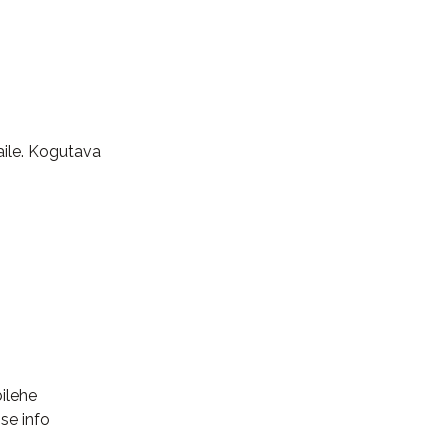
aile. Kogutava
bilehe
se info