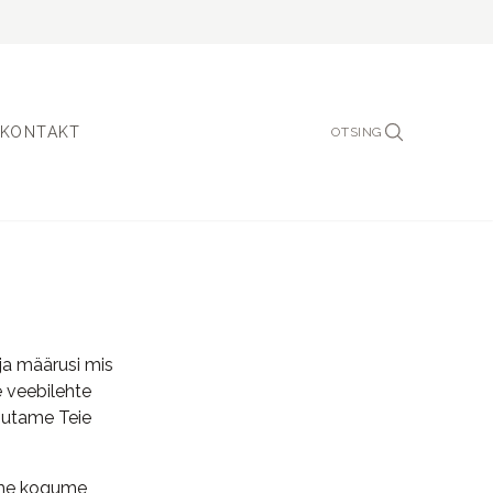
KONTAKT
OTSING
 ja määrusi mis
 veebilehte
asutame Teie
 me kogume,