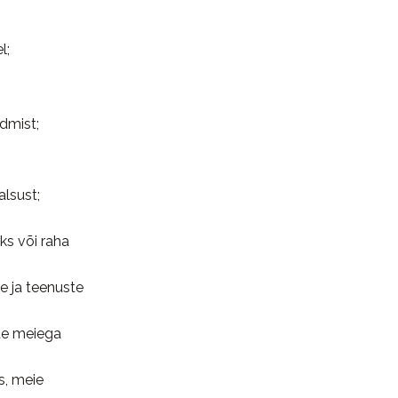
l;
dmist;
alsust;
ks või raha
e ja teenuste
ate meiega
s, meie