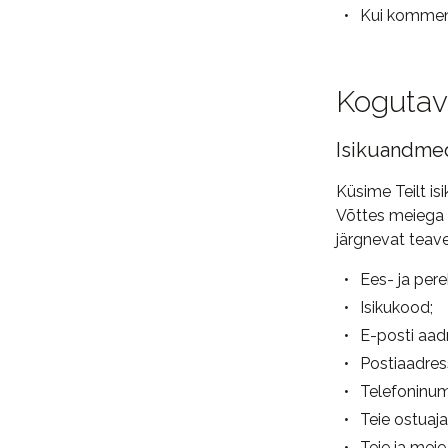
Kui komment
Kogutav
Isikuandme
Küsime Teilt isi
Võttes meiega 
järgnevat teave
Ees- ja per
Isikukood;
E-posti aad
Postiaadress
Telefoninum
Teie ostuaj
Teie ja meie