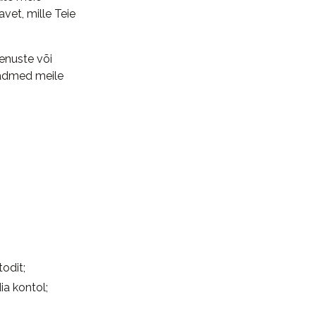
vet, mille Teie
enuste või
eadmed meile
odit;
ia kontol;