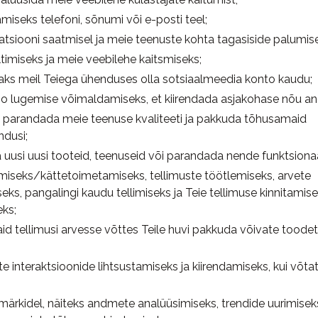
miseks telefoni, sõnumi või e-posti teel;
atsiooni saatmisel ja meie teenuste kohta tagasiside palumise
timiseks ja meie veebilehe kaitsmiseks;
s meil Teiega ühenduses olla sotsiaalmeedia konto kaudu;
oo lugemise võimaldamiseks, et kiirendada asjakohase nõu an
parandada meie teenuse kvaliteeti ja pakkuda tõhusamaid
ndusi;
 uusi uusi tooteid, teenuseid või parandada nende funktsiona
iseks/kättetoimetamiseks, tellimuste töötlemiseks, arvete
ks, pangalingi kaudu tellimiseks ja Teie tellimuse kinnitamise
ks;
id tellimusi arvesse võttes Teile huvi pakkuda võivate toodet
e interaktsioonide lihtsustamiseks ja kiirendamiseks, kui võt
ärkidel, näiteks andmete analüüsimiseks, trendide uurimisek