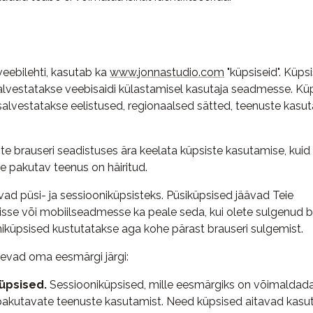
ebilehti, kasutab ka
www.jonnastudio.com
"küpsiseid". Küpsi
 salvestatakse veebisaidi külastamisel kasutaja seadmesse. Küp
salvestatakse eelistused, regionaalsed sätted, teenuste kasu
ite brauseri seadistuses ära keelata küpsiste kasutamise, kuid 
ile pakutav teenus on häiritud.
ad püsi- ja sessiooniküpsisteks. Püsiküpsised jäävad Teie
sse või mobiilseadmesse ka peale seda, kui olete sulgenud br
niküpsised kustutatakse aga kohe pärast brauseri sulgemist.
evad oma eesmärgi järgi:
küpsised.
Sessiooniküpsised, mille eesmärgiks on võimaldada
 pakutavate teenuste kasutamist. Need küpsised aitavad kasut