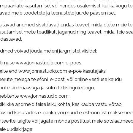
mpaaniate kasutamisel või nendes osalemisel, kui ka kogu tea
ad meie toodetele ja teenustele juurde pääsemisel.
utavad andmed sisaldavad endas teavet, mida olete meie te
sutamisel meile teadlikult jaganud ning teavet, mida Teie s
edastavad.
andmed võivad jõuda meieni järgmistel viisidel:
ellimuse www.jonnastudio.com e-poes;
eerite end www.jonnastudio.com e-poe kasutajaks;
erute meiega telefoni, e-posti või online vestluse kaudu;
oote järelmaksuga ja sõlmite liisingulepingu;
 veebilehte www.jonnastudio.com;
isiklikke andmeid teise isiku kohta, kes kauba vastu võtab;
akseid kasutades e-panka või muud elektroonilist maksemeet
eerite, laigite või jagate mõnda postitust meie sotsiaalmeed
eie uudiskirjaga;