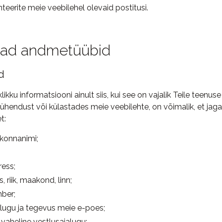
eerite meie veebilehel olevaid postitusi.
ad andmetüübid
d
klikku informatsiooni ainult siis, kui see on vajalik Teile teenu
ühendust või külastades meie veebilehte, on võimalik, et jag
t:
ekonnanimi;
ress;
, riik, maakond, linn;
ber;
alugu ja tegevus meie e-poes;
 vaheline vestlusajalugu;