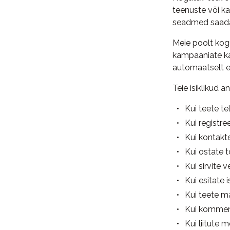
teenuste või ka
seadmed saadav
Meie poolt kog
kampaaniate ka
automaatselt 
Teie isiklikud 
Kui teete t
Kui registr
Kui kontakte
Kui ostate t
Kui sirvite
Kui esitate 
Kui teete m
Kui komment
Kui liitute m