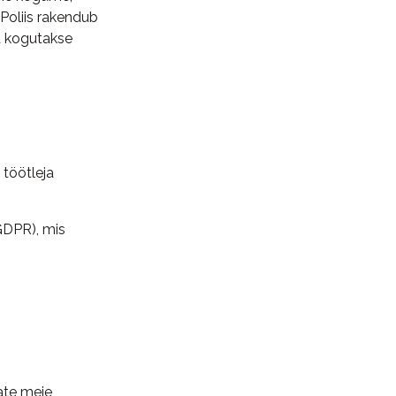
Poliis rakendub
da kogutakse
töötleja
GDPR), mis
tate meie