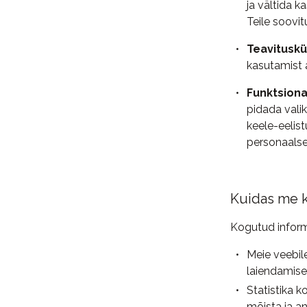
ja vältida 
Teile soovi
Teavituskü
kasutamist 
Funktsiona
pidada valik
keele-eelis
personaalse
Kuidas me 
Kogutud inform
Meie veebil
laiendamise
Statistika 
mõista ja an