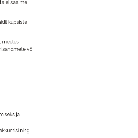
ta ei saa me
dil küpsiste
l meeles
imisandmete või
miseks ja
akkumisi ning