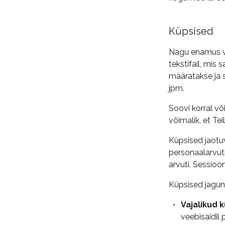
Küpsised
Nagu enamus ve
tekstifail, mis
määratakse ja 
jpm.
Soovi korral võ
võimalik, et Te
Küpsised jaotuv
personaalarvuti
arvuti. Sessioo
Küpsised jagun
Vajalikud 
veebisaidil