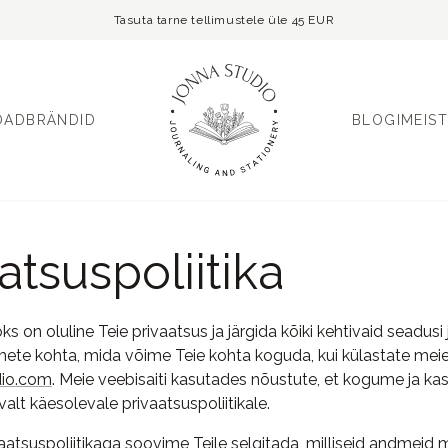
Tasuta tarne tellimustele üle 45 EUR
OAD
BRÄNDID
BLOGI
MEIST
atsuspoliitika
s on oluline Teie privaatsus ja järgida kõiki kehtivaid seadusi
mete kohta, mida võime Teie kohta koguda, kui külastate meie
dio.com
. Meie veebisaiti kasutades nõustute, et kogume ja k
lt käesolevale privaatsuspoliitikale.
aatsuspoliitikaga soovime Teile selgitada, milliseid andmeid