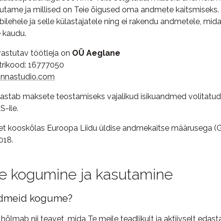
sutame ja millised on Teie õigused oma andmete kaitsmiseks. 
bilehele ja selle külastajatele ning ei rakendu andmetele, mi
 kaudu.
astutav töötleja on
OÜ Aeglane
strikood: 16777050
onnastudio.com
stab maksete teostamiseks vajalikud isikuandmed volitatud 
S-ile.
t kooskõlas Euroopa Liidu üldise andmekaitse määrusega (
018.
 kogumine ja kasutamine
andmeid kogume?
õlmab nii teavet, mida Te meile teadlikult ja aktiivselt edas