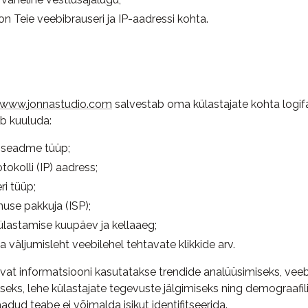
n Teie veebibrauseri ja IP-aadressi kohta.
www.jonnastudio.com
salvestab oma külastajate kohta logif
ib kuuluda:
 seadme tüüp;
tokolli (IP) aadress;
ri tüüp;
nuse pakkuja (ISP);
ülastamise kuupäev ja kellaaeg;
a väljumisleht veebilehel tehtavate klikkide arv.
evat informatsiooni kasutatakse trendide analüüsimiseks, vee
seks, lehe külastajate tegevuste jälgimiseks ning demograafili
dud teabe ei võimalda isikut identifitseerida.