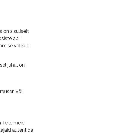
s on sisuliselt
siste abil
tamise valikud
sel juhul on
auseri või
 Teile meie
ajaid autentida