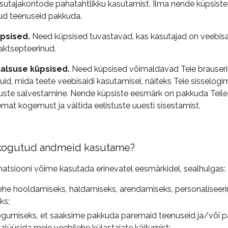
kasutajakontode pahatahtlikku kasutamist. Ilma nende küpsiste
tud teenuseid pakkuda.
psised.
Need küpsised tuvastavad, kas kasutajad on veebisai
aktsepteerinud.
alsuse küpsised.
Need küpsised võimaldavad Teie brauseri
uid, mida teete veebisaidi kasutamisel, näiteks Teie sisselog
tuste salvestamine. Nende küpsiste eesmärk on pakkuda Teile
mat kogemust ja vältida eelistuste uuesti sisestamist.
kogutud andmeid kasutame?
atsiooni võime kasutada erinevatel eesmärkidel, sealhulgas:
ehe hooldamiseks, haldamiseks, arendamiseks, personaliseeri
ks;
kogumiseks, et saaksime pakkuda paremaid teenuseid ja/või p
alüüsida meie veebilehe külastajate käitumist;