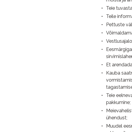
Teie tuvasta
Teile inform
Pettuste väl
Võimaldamak
Vestlusajal
Eesmärgiga 
sirvimislahe
Et arendada
Kauba saatm
vormistamise
tagastamise
Teie eelneva
pakkumine;
Meievahelist
ühendust;
Muudel eesm