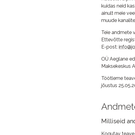
kuidas neid ka
ainult meie vee
muude kanalite
Teie andmete v
Ettevõtte regi
E-post:
info@j
OÜ Aeglane eda
Maksekeskus A
Töötleme teave
jõustus 25.05.2
Andmete
Milliseid 
Kogutav teave h