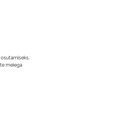
se osutamiseks.
ate meiega