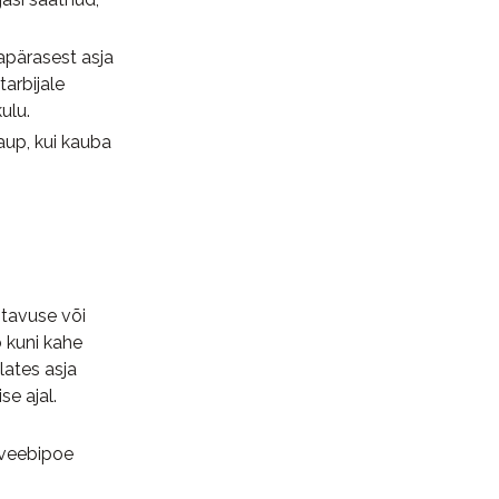
apärasest asja
tarbijale
ulu.
aup, kui kauba
tavuse või
 kuni kahe
lates asja
e ajal.
 veebipoe