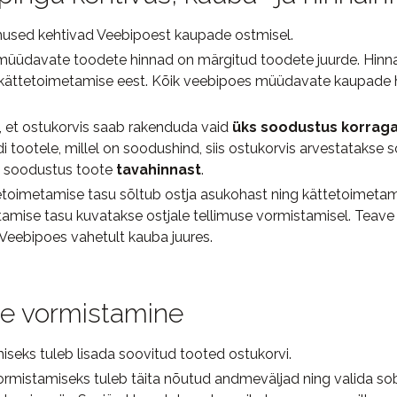
used kehtivad Veebipoest kaupade ostmisel.
üüdavate toodete hinnad on märgitud toodete juurde. Hinna
kättetoimetamise eest. Kõik veebipoes müüdavate kaupade 
, et ostukorvis saab rakenduda vaid
üks soodustus korrag
 tootele, millel on soodushind, siis ostukorvis arvestatakse
l soodustus toote
tavahinnast
.
toimetamise tasu sõltub ostja asukohast ning kättetoimetamis
amise tasu kuvatakse ostjale tellimuse vormistamisel. Teav
 Veebipoes vahetult kauba juures.
se vormistamine
iseks tuleb lisada soovitud tooted ostukorvi.
ormistamiseks tuleb täita nõutud andmeväljad ning valida so