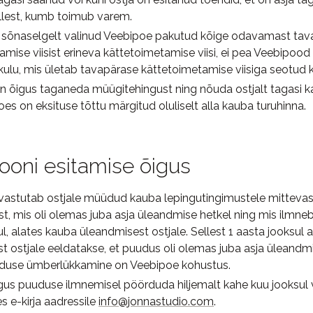
ellest, kumb toimub varem.
n sõnaselgelt valinud Veebipoe pakutud kõige odavamast tav
mise viisist erineva kättetoimetamise viisi, ei pea Veebipood 
ulu, mis ületab tavapärase kättetoimetamise viisiga seotud k
n õigus taganeda müügitehingust ning nõuda ostjalt tagasi k
es on eksituse tõttu märgitud oluliselt alla kauba turuhinna.
ooni esitamise õigus
astutab ostjale müüdud kauba lepingutingimustele mittevas
t, mis oli olemas juba asja üleandmise hetkel ning mis ilmneb
l, alates kauba üleandmisest ostjale. Sellest 1 aasta jooksul a
t ostjale eeldatakse, et puudus oli olemas juba asja üleandmis
lduse ümberlükkamine on Veebipoe kohustus.
igus puuduse ilmnemisel pöörduda hiljemalt kahe kuu jooksul
s e-kirja aadressile
info@jonnastudio.com
.