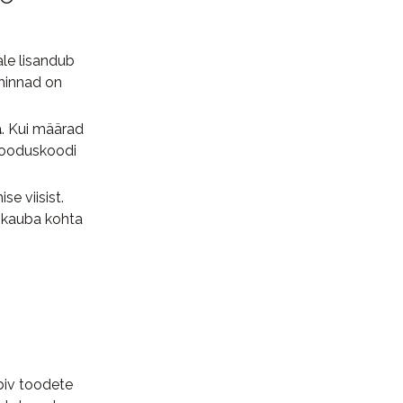
le lisandub
hinnad on
a
. Kui määrad
 sooduskoodi
e viisist.
e kauba kohta
biv toodete