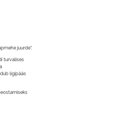
upmehe juurde“.
 turvalises
a
dub ligipääs
teostamiseks