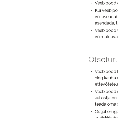
Veebipood e
Kui Veebipo
või asendab
asendada, t
Veebipood va
võimaldavas
Otsetur
Veebipood k
ning kauba 
ettevõtetel
Veebipood sa
kui ostja on
teada oma s
Ostjal on ig
uudiskirjade