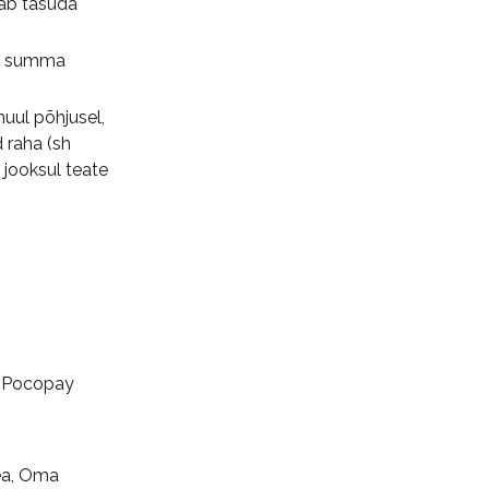
aab tasuda
va summa
muul põhjusel,
 raha (sh
 jooksul teate
, Pocopay
ea, Oma