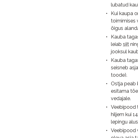
lubatud kaub
Kui kaupa o
toimimises 
õigus aland
Kauba tagas
leiab
siit
nin
jooksul kau
Kauba tagas
seisneb asja
toode).
Ostja peab 
esitama tõe
vedajale.
Veebipood t
hiljem kui 
lepingu alu
Veebipood v
oleva asja t