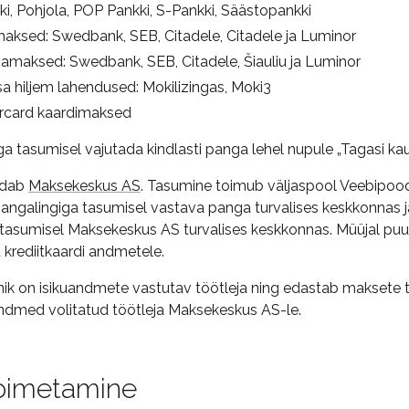
i, Pohjola, POP Pankki, S-Pankki, Säästopankki
aksed: Swedbank, SEB, Citadele, Citadele ja Luminor
maksed: Swedbank, SEB, Citadele, Šiauliu ja Luminor
a hiljem lahendused
: Mokilizingas, Moki3
rcard kaardimaksed
a tasumisel vajutada kindlasti panga lehel nupule „Tagasi ka
ndab
Maksekeskus AS
. Tasumine toimub väljaspool Veebipoodi
angalingiga tasumisel vastava panga turvalises keskkonnas j
a tasumisel Maksekeskus AS turvalises keskkonnas. Müüjal puu
a krediitkaardi andmetele.
k on isikuandmete vastutav töötleja ning edastab maksete 
uandmed volitatud töötleja Maksekeskus AS-le.
oimetamine