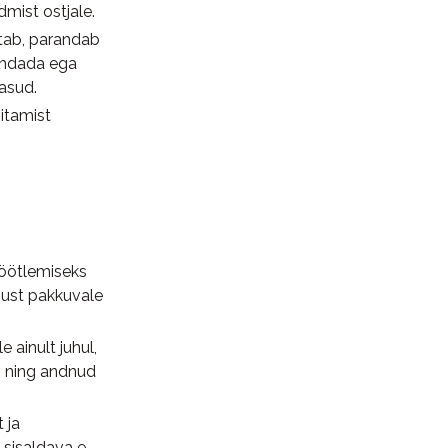
mist ostjale.
tab, parandab
andada ega
asud.
sitamist
töötlemiseks
nust pakkuvale
 ainult juhul,
si ning andnud
 ja
i sisaldava e-