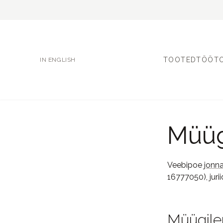
TOOTED
TÖÖT
IN ENGLISH
Müüg
Veebipoe
jonn
16777050), juri
Müügilep