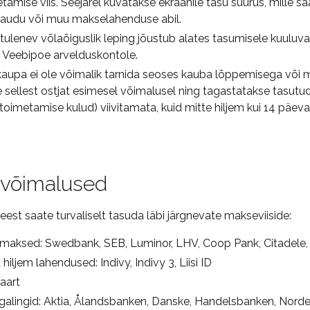
amise viis. Seejärel kuvatakse ekraanile tasu suurus, mille s
kaudu või muu makselahenduse abil.
 tulenev võlaõiguslik leping jõustub alates tasumisele kuulu
 Veebipoe arvelduskontole.
d kaupa ei ole võimalik tarnida seoses kauba lõppemisega või 
 sellest ostjat esimesel võimalusel ning tagastatakse tasutud
oimetamise kulud) viivitamata, kuid mitte hiljem kui 14 päeva
võimalused
est saate turvaliselt tasuda läbi järgnevate makseviiside:
maksed: Swedbank, SEB, Luminor, LHV, Coop Pank, Citadele
 hiljem lahendused
: Indivy, Indivy 3, Liisi ID
aart
lingid: Aktia, Ålandsbanken, Danske, Handelsbanken, Nord