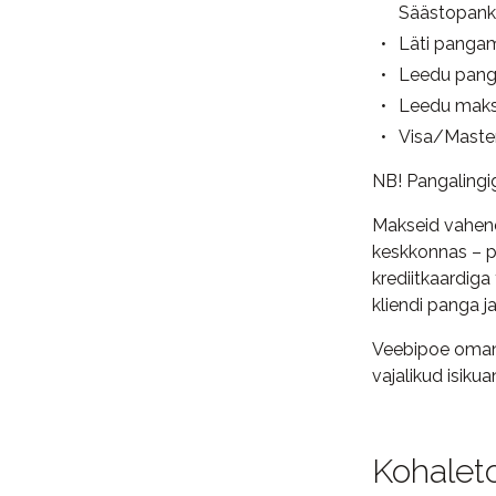
Säästopankk
Läti pangam
Leedu panga
Leedu maks
Visa/Maste
NB! Pangalingig
Makseid vahe
keskkonnas – p
krediitkaardig
kliendi panga j
Veebipoe omani
vajalikud isik
Kohalet