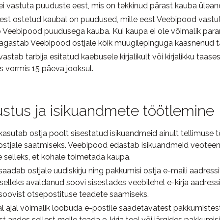
i vastuta puuduste eest, mis on tekkinud pärast kauba üleand
est ostetud kaubal on puudused, mille eest Veebipood vastu
 Veebipood puudusega kauba. Kui kaupa ei ole võimalik par
agastab Veebipood ostjale kõik müügilepinguga kaasnenud t
stab tarbija esitatud kaebusele kirjalikult või kirjalikku taase
 vormis 15 päeva jooksul.
ustus ja isikuandmete töötlemine
asutab ostja poolt sisestatud isikuandmeid ainult tellimuse 
ostjale saatmiseks. Veebipood edastab isikuandmeid veotee
e selleks, et kohale toimetada kaupa.
adab ostjale uudiskirju ning pakkumisi ostja e-maili aadressile
 selleks avaldanud soovi sisestades veebilehel e-kirja aadres
oovist otsepostituse teadete saamiseks.
al ajal võimalik loobuda e-postile saadetavatest pakkumistest
st andes sellest meile teada e-kirja teel või järgides pakkumis