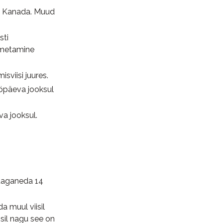
A, Kanada. Muud
sti
imetamine
sviisi juures.
ööpäeva jooksul
va jooksul.
 taganeda 14
a muul viisil
sil nagu see on