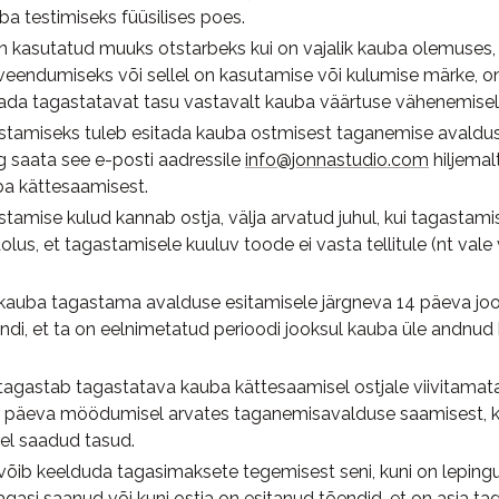
a testimiseks füüsilises poes.
n kasutatud muuks otstarbeks kui on vajalik kauba olemuses
veendumiseks või sellel on kasutamise või kulumise märke, o
ada tagastatavat tasu vastavalt kauba väärtuse vähenemisel
tamiseks tuleb esitada kauba ostmisest taganemise avaldus,
g saata see e-posti aadressile
info@jonnastudio.com
hiljemal
ba kättesaamisest.
tamise kulud kannab ostja, välja arvatud juhul, kui tagastami
olus, et tagastamisele kuuluv toode ei vasta tellitule (nt vale
kauba tagastama avalduse esitamisele järgneva 14 päeva joo
ndi, et ta on eelnimetatud perioodi jooksul kauba üle andnud
agastab tagastatava kauba kättesaamisel ostjale viivitamata
14 päeva möödumisel arvates taganemisavalduse saamisest, kõ
sel saadud tasud.
õib keelduda tagasimaksete tegemisest seni, kuni on lepin
agasi saanud või kuni ostja on esitanud tõendid, et on asja ta