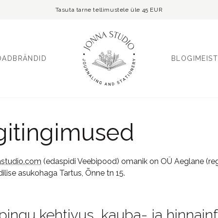
Tasuta tarne tellimustele üle 45 EUR
OAD
BRÄNDID
BLOGI
MEIST
itingimused
astudio.com
(edaspidi Veebipood) omanik on OÜ Aeglane (reg
idilise asukohaga Tartus, Õnne tn 15.
ingu kehtivus, kauba- ja hinnain