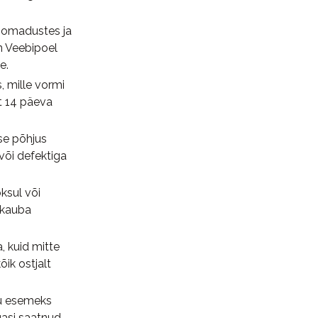
, omadustes ja
n Veebipoel
e.
 mille vormi
t 14 päeva
se põhjus
 või defektiga
ksul või
 kauba
, kuid mitte
ik ostjalt
gu esemeks
gasi saatnud,