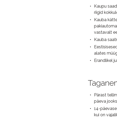
Kaupu saade
riigid kokku
Kauba kätte
pakiautomaa
vastavalt e
Kauba saatm
Eestisisese
alates müüg
Erandlikel 
Taganem
Pärast tell
päeva jooksu
14-päevase 
kui on vaja