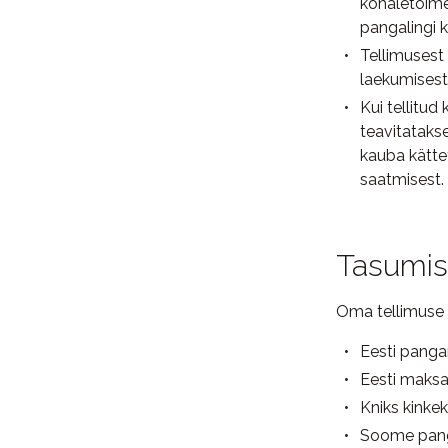
kohaletoimet
pangalingi 
Tellimusest
laekumisest
Kui tellitu
teavitatakse
kauba kättet
saatmisest.
Tasumis
Oma tellimuse e
Eesti panga
Eesti maksa
Kniks kinkek
Soome panga