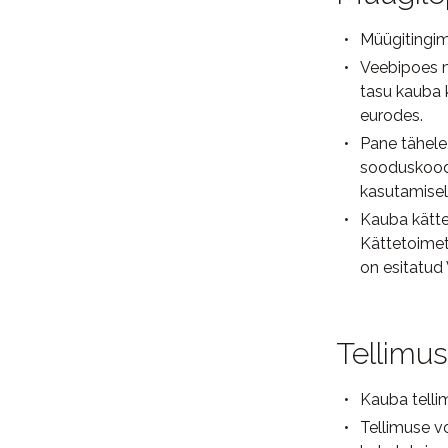
Müügitingim
Veebipoes m
tasu kauba 
eurodes.
Pane tähele
sooduskoodi
kasutamise
Kauba kätte
Kättetoimet
on esitatud
Tellimu
Kauba tellim
Tellimuse v