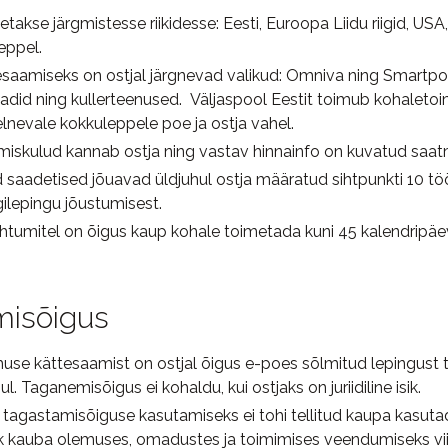
takse järgmistesse riikidesse: Eesti, Euroopa Liidu riigid, US
leppel.
saamiseks on ostjal järgnevad valikud: Omniva ning Smartpo
did ning kullerteenused.
Väljaspool Eestit toimub kohaleto
elnevale kokkuleppele poe ja ostja vahel.
iskulud kannab ostja ning vastav hinnainfo on kuvatud saatmi
d saadetised jõuavad üldjuhul ostja määratud sihtpunkti 10 t
ilepingu jõustumisest.
juhtumitel on õigus kaup kohale toimetada kuni 45 kalendripäe
isõigus
imuse kättesaamist on ostjal õigus e-poes sõlmitud lepingust
l. Taganemisõigus ei kohaldu, kui ostjaks on juriidiline isik.
tagastamisõiguse kasutamiseks ei tohi tellitud kaupa kasutad
lik kauba olemuses, omadustes ja toimimises veendumiseks vii