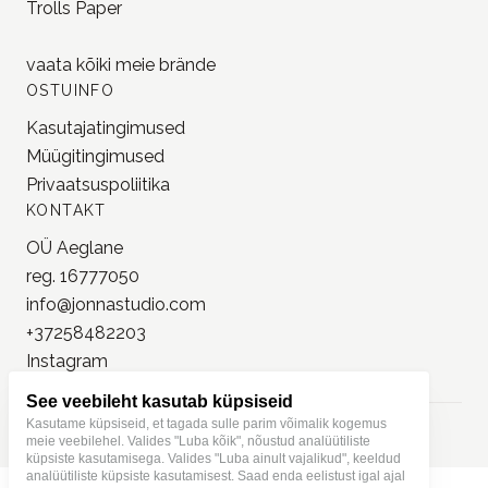
Trolls Paper
vaata kõiki meie
brände
OSTUINFO
Kasutajatingimused
Müügitingimused
Privaatsuspoliitika
KONTAKT
OÜ Aeglane
reg. 16777050
info@jonnastudio.com
+37258482203
Instagram
See veebileht kasutab küpsiseid
Kasutame küpsiseid, et tagada sulle parim võimalik kogemus
meie veebilehel. Valides "Luba kõik", nõustud analüütiliste
küpsiste kasutamisega. Valides "Luba ainult vajalikud", keeldud
analüütiliste küpsiste kasutamisest. Saad enda eelistust igal ajal