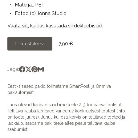
Materjal: PET
Fotod (c) Jonna Studio
Vaata
siit
, kuidas kasutada siirdekleebiseid.
7,90 €
Lisa ostukorvi
Jaga:
Eesti-sisesed pakid toimetame SmartPosti ja Omniva
pakiautomaati.
Laos olevad kaubad saadame teele 2-3 tööpäeva jooksul.
Tellitava kauba tarneaeg varieeruv konkreetsest tootest (info
on toote juures). Juhul, kui ostukorvis on tellitavad tooted ja
laokaup, saadame paki teele alles peale tellitava kauba
saabumist.