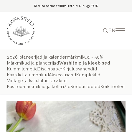
Tasuta tarne tellimustele üle 45 EUR
EN
2026 planeerijad ja kalendermärkmikud - 50%
Märkmikud ja planeerijad
Washiteip ja kleebised
Kummitemplid
Disainpaber
Kirjutusvahendid
Kaardid ja ümbrikud
Aksessuaarid
Komplektid
Vintage ja kasutatud tarvikud
Käsitöömärkmikud ja kollaažid
Soodustooted
Kõik tooted