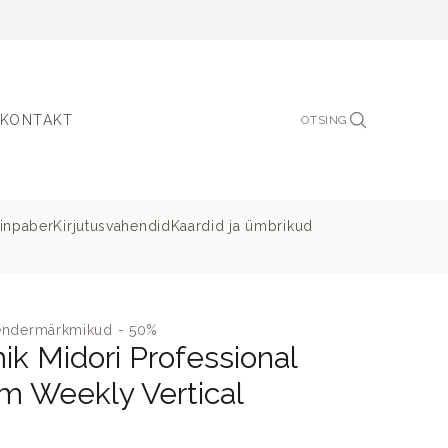
KONTAKT
OTSING
ainpaber
Kirjutusvahendid
Kaardid ja ümbrikud
lendermärkmikud - 50%
k Midori Professional
im Weekly Vertical