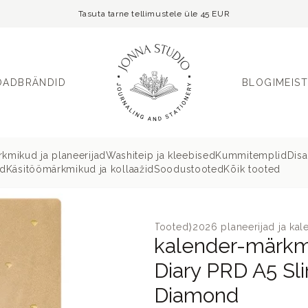
Tasuta tarne tellimustele üle 45 EUR
OAD
BRÄNDID
BLOGI
MEIST
kmikud ja planeerijad
Washiteip ja kleebised
Kummitemplid
Dis
ud
Käsitöömärkmikud ja kollaažid
Soodustooted
Kõik tooted
Tooted
⟩
2026 planeerijad ja ka
kalender-märkmi
Diary PRD A5 Sl
Diamond