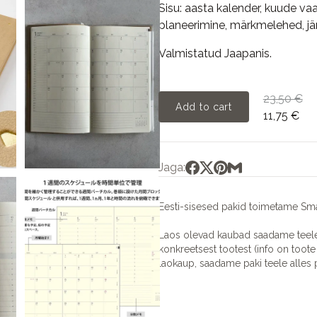
Sisu: aasta kalender, kuude vaa
planeerimine, märkmelehed, jä
Valmistatud Jaapanis.
23,50 €
Add to cart
11,75 €
Jaga:
Eesti-sisesed pakid toimetame Sma
Laos olevad kaubad saadame teele 
konkreetsest tootest (info on toote 
laokaup, saadame paki teele alles p