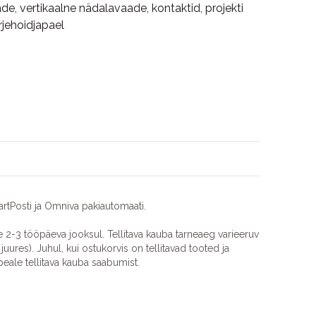
de, vertikaalne nädalavaade, kontaktid, projekti
rjehoidjapael
rtPosti ja Omniva pakiautomaati.
2-3 tööpäeva jooksul. Tellitava kauba tarneaeg varieeruv
juures). Juhul, kui ostukorvis on tellitavad tooted ja
eale tellitava kauba saabumist.