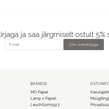
kirjaga ja saa järgmiselt ostult 5%
Liitu uudiskirjaga
BRÄNDID
OSTUINF
MD Paper
Kasutajat