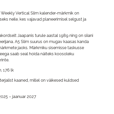
y Weekly Vertical Slim kalender-märkmik on
ks neile, kes vajavad planeerimisel selgust ja
ordselt Jaapanis turule aastal 1989 ning on siiani
eerijana. A5 Slim suurus on mugav kaasas kanda
i märkmete jaoks. Märkmiku sisemisse taskusse
eega saab seal hoida näiteks koosoleku
inte.
, 176 lk
rjalist kaaned, millel on väikesed kuldsed
025 – jaanuar 2027