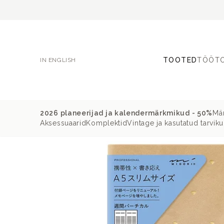
TOOTED
TÖÖT
IN ENGLISH
2026 planeerijad ja kalendermärkmikud - 50%
Mär
Aksessuaarid
Komplektid
Vintage ja kasutatud tarvik