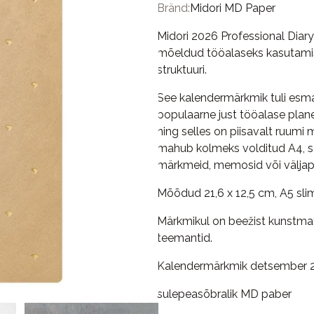
Bränd:
Midori MD Paper
Midori 2026 Professional Diar
mõeldud tööalaseks kasutamise
struktuuri.
See kalendermärkmik tuli esmak
populaarne just tööalase plan
ning selles on piisavalt ruum
mahub kolmeks volditud A4, s
märkmeid, memosid või väljapr
Mõõdud 21,6 x 12,5 cm, A5 slim
Märkmikul on beežist kunstmate
teemantid.
Kalendermärkmik detsember 2
sulepeasõbralik MD paber