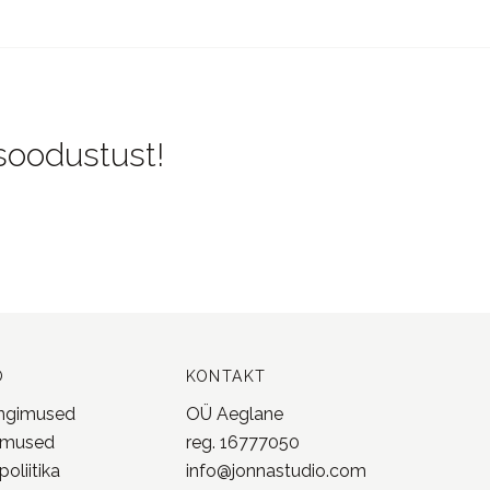
 soodustust!
O
KONTAKT
ingimused
OÜ Aeglane