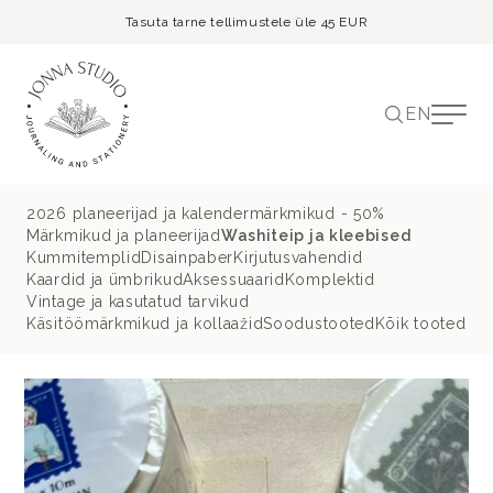
Tasuta tarne tellimustele üle 45 EUR
EN
2026 planeerijad ja kalendermärkmikud - 50%
Märkmikud ja planeerijad
Washiteip ja kleebised
Kummitemplid
Disainpaber
Kirjutusvahendid
Kaardid ja ümbrikud
Aksessuaarid
Komplektid
Vintage ja kasutatud tarvikud
Käsitöömärkmikud ja kollaažid
Soodustooted
Kõik tooted