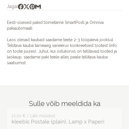
Jaga:
Eesti-sisesed pakid toimetame SmartPosti ja Omniva
pakiautomaati.
Laos olevad kaubad saadame teele 2-3 tööpäeva jooksul.
Tellitava kauba tarneaeg varieeruv konkreetsest tootest (info
on toote juures). Juhul, kui ostukorvis on tellitavad tooted ja
laokaup, saadame paki teele alles peale tellitava kauba
saabumist.
Sulle võib meeldida ka
12,20 € / Läbi müüdud
kleebis Postale (plain), Lamp x Paperi