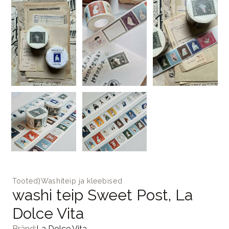
Tooted
⟩
Washiteip ja kleebised
washi teip Sweet Post, La
Dolce Vita
Bränd:
La Dolce Vita