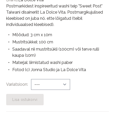
Postmarkidest inspireeritud washi teip "Sweet Post"
Taiwani disainerilt La Dolce Vita. Postmargikujulised
kleebised on juba nö. ette lõigatud (teibil
individuaalsed kleebised).
Mõõdud: 3 cm x 10m
Mustritsükkel: 100 cm
Saadaval nii mustritsükli (100cm) või terve rulli
kaupa (10m)
Materjal: liimistatud washi paber
Fotod (c) Jonna Studio ja La Dolce Vita
Variatsioon
Lisa ostukorvi