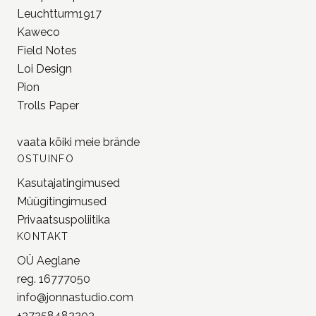
Leuchtturm1917
Kaweco
Field Notes
Loi Design
Pion
Trolls Paper
vaata kõiki meie
brände
OSTUINFO
Kasutajatingimused
Müügitingimused
Privaatsuspoliitika
KONTAKT
OÜ Aeglane
reg. 16777050
info@jonnastudio.com
+37258482203