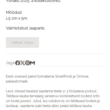
Yohaku 2025. a kollektsioonist.
Mõõdud:
1.5 cm x 5m
Valmistatud Jaapanis.
Hetkel otsas
Jaga:
Eesti-sisesed pakid toimetame SmartPosti ja Omniva
pakiautomaati.
Laos olevad kaubad saadame teele 2-3 tööpäeva jooksul.
Tellitava kauba tarneaeg varieeruv konkreetsest tootest (info
on toote juures). Juhul, kui ostukorvis on tellitavad tooted ja
laokaup, saadame paki teele alles peale tellitava kauba