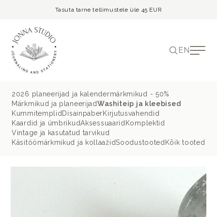
Tasuta tarne tellimustele üle 45 EUR
EN
2026 planeerijad ja kalendermärkmikud - 50%
Märkmikud ja planeerijad
Washiteip ja kleebised
Kummitemplid
Disainpaber
Kirjutusvahendid
Kaardid ja ümbrikud
Aksessuaarid
Komplektid
Vintage ja kasutatud tarvikud
Käsitöömärkmikud ja kollaažid
Soodustooted
Kõik tooted