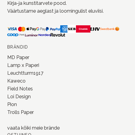
Kirja-ja kunstitarvete pood.
Väärtustame aeglast ja loomingulist eluviisi.
BRÄNDID
MD Paper
Lamp x Paperi
Leuchtturm1917
Kaweco
Field Notes
Loi Design
Pion
Trolls Paper
vaata kõiki meie
brände
OSTUINFO