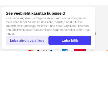
JONNA STUDIO
See veebileht kasutab küpsiseid
Kirja-ja kunstitarvete pood.
Kasutame küpsiseid, et tagada sulle parim võimalik kogemus
Väärtustame aeglast ja loomingulist eluviisi.
meie veebilehel. Valides "Luba kõik", nõustud analüütiliste
küpsiste kasutamisega. Valides "Luba ainult vajalikud", keeldud
analüütiliste küpsiste kasutamisest. Saad enda eelistust igal ajal
muuta.
Luba ainult vajalikud
Luba kõik