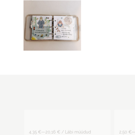
4,35 €—20,16 € / Läbi müüdud
2,50 €—
matt PET teip Mori Poetry,
PET-te
Freckles Tea
Jieyan