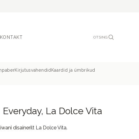
KONTAKT
OTSING
inpaber
Kirjutusvahendid
Kaardid ja ümbrikud
 Everyday, La Dolce Vita
wani disainerilt La Dolce Vita.