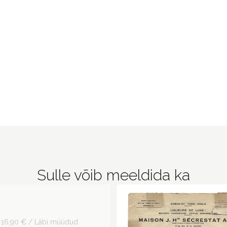
Sulle võib meeldida ka
16,90 € / Läbi müüdud
ip Odes to Life,
ow Atelier