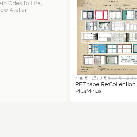
4,95 €—16,50 €
6,00 €—25,60
PET tape Re:Collection,
PlusMinus