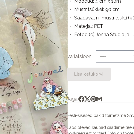
Mõõdud: 4 cm x 10m
Mustritsükkel: 90 cm
Saadaval nii mustritsükli (9
Materjal: PET
Fotod (c) Jonna Studio ja L
Variatsioon
Lisa ostukorvi
Jaga:
Eesti-sisesed pakid toimetame Sma
Laos olevad kaubad saadame teele 
konkreetsest tootest (info on toote 