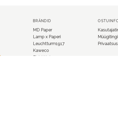
BRÄNDID
OSTUINF
MD Paper
Kasutajat
Lamp x Paperi
Müügiting
Leuchtturm1917
Privaatsusp
Kaweco
Field Notes
Loi Design
Pion
Trolls Paper
vaata kõiki meie
brände