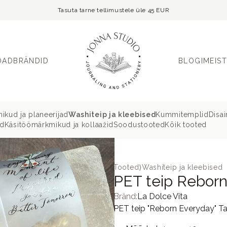
Tasuta tarne tellimustele üle 45 EUR
OAD
BRÄNDID
BLOGI
MEIST
ikud ja planeerijad
Washiteip ja kleebised
Kummitemplid
Disa
ud
Käsitöömärkmikud ja kollaažid
Soodustooted
Kõik tooted
Tooted
⟩
Washiteip ja kleebised
PET teip Reborn
Bränd:
La Dolce Vita
PET teip "Reborn Everyday" Tai