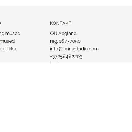
O
KONTAKT
ingimused
OÜ Aeglane
imused
reg. 16777050
oliitika
info@jonnastudio.com
+37258482203
Instagram