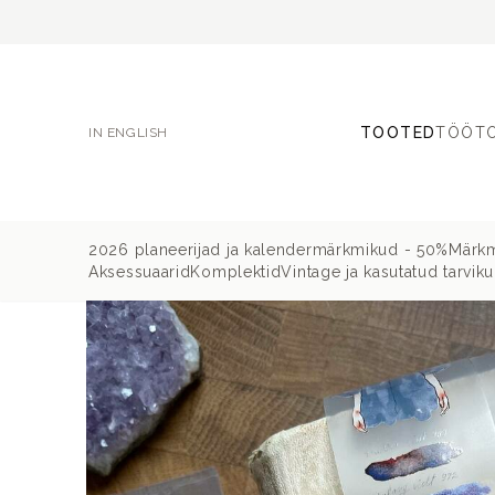
TOOTED
TÖÖT
IN ENGLISH
2026 planeerijad ja kalendermärkmikud - 50%
Märkm
Aksessuaarid
Komplektid
Vintage ja kasutatud tarvik