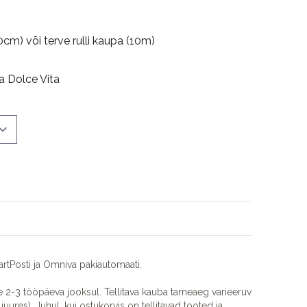
0cm) või terve rulli kaupa (10m)
a Dolce Vita
rtPosti ja Omniva pakiautomaati.
2-3 tööpäeva jooksul. Tellitava kauba tarneaeg varieeruv
juures). Juhul, kui ostukorvis on tellitavad tooted ja