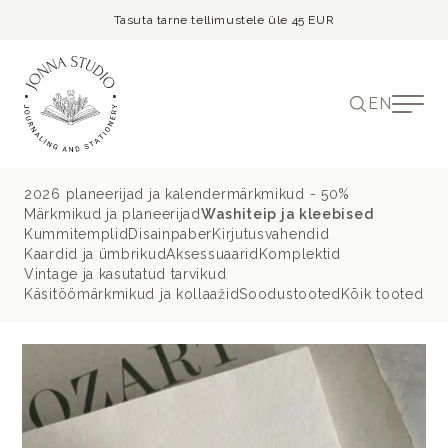
Tasuta tarne tellimustele üle 45 EUR
EN
2026 planeerijad ja kalendermärkmikud - 50%
Märkmikud ja planeerijad
Washiteip ja kleebised
Kummitemplid
Disainpaber
Kirjutusvahendid
Kaardid ja ümbrikud
Aksessuaarid
Komplektid
Vintage ja kasutatud tarvikud
Käsitöömärkmikud ja kollaažid
Soodustooted
Kõik tooted