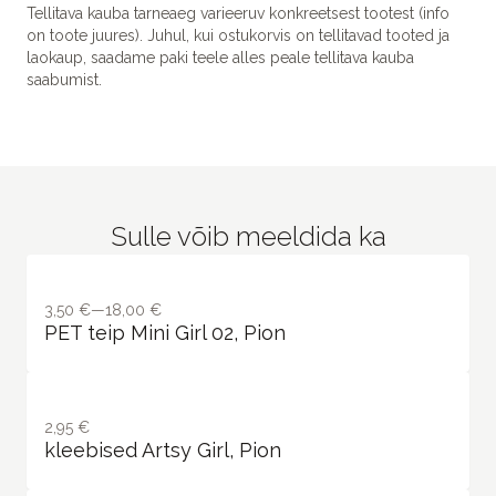
Tellitava kauba tarneaeg varieeruv konkreetsest tootest (info
on toote juures). Juhul, kui ostukorvis on tellitavad tooted ja
laokaup, saadame paki teele alles peale tellitava kauba
saabumist.
Sulle võib meeldida ka
3,50 €—18,00 €
PET teip Mini Girl 02, Pion
2,95 €
kleebised Artsy Girl, Pion