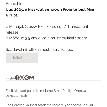
Bränd:
Pion
Uus 2025. a kiss-cut versioon Pioni teibist Mini
Girl 01.
◌ Materjal: Glossy PET / kiss cut / Transparent
release
◌ Mõõdud 3.5 cm x 5m / mustritsükkel 100cm
Saadaval nii rulli kui mustritsükli kaupa.
Hetkel otsas
Jaga:
Eesti-sisesed pakid toimetame SmartPosti ja Omniva
pakiautomaati.
Laos olevad kaubad saadame teele 2-3 tööpäeva jooksul.