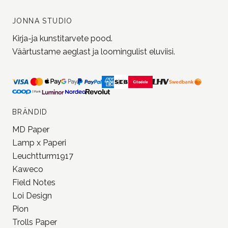
BRÄNDID
MD Paper
Lamp x Paperi
Leuchtturm1917
Kaweco
Field Notes
Loi Design
Pion
Trolls Paper
vaata kõiki meie
brände
OSTUINFO
Kasutajatingimused
Müügitingimused
Privaatsuspoliitika
KONTAKT