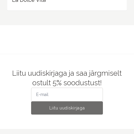
Liitu uudiskirjaga ja saa järgmiselt
ostult 5% soodustust!
Liitu uudiskirjaga
JONNA STUDIO
Kirja-ja kunstitarvete pood.
Väärtustame aeglast ja loomingulist eluviisi.