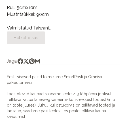
Rull: 5cmx10m
Mustritsükkel: 90cm
Valmistatud Taiwanil.
Hetkel otsas
Jaga:
Eesti-sisesed pakid toimetame SmartPosti ja Omniva
pakiautomaati.
Laos olevad kaubad saadame teele 2-3 tööpäeva jooksul.
Tellitava kauba tarneaeg varieeruv konkreetsest tootest (info
on toote juures). Juhul, kui ostukorvis on tellitavad tooted ja
laokaup, saadame paki teele alles peale tellitava kauba
saabumist.