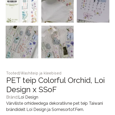
Tooted
⟩
Washiteip ja kleebised
PET teip Colorful Orchid, Loi
Design x SSoF
Bränd:
Loi Design
Värviliste orhideedega dekoratiivne pet teip Taiwani
brändidelt Loi Design ja Somesortof.Fern.