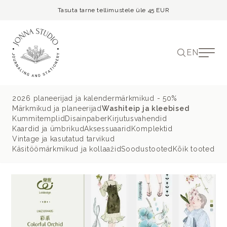
Tasuta tarne tellimustele üle 45 EUR
EN
2026 planeerijad ja kalendermärkmikud - 50%
Märkmikud ja planeerijad
Washiteip ja kleebised
Kummitemplid
Disainpaber
Kirjutusvahendid
Kaardid ja ümbrikud
Aksessuaarid
Komplektid
Vintage ja kasutatud tarvikud
Käsitöömärkmikud ja kollaažid
Soodustooted
Kõik tooted