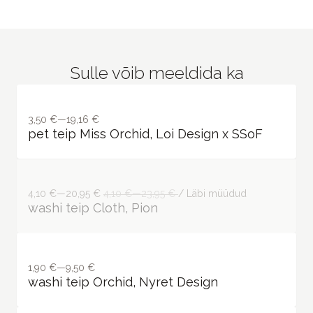
Sulle võib meeldida ka
3,50 €—19,16 €
pet teip Miss Orchid, Loi Design x SSoF
4,10 €—20,95 €
4,10 €—23,95 €
/ Läbi müüdud
washi teip Cloth, Pion
1,90 €—9,50 €
washi teip Orchid, Nyret Design
2,00 €—11,80 €
washi teip Mushroom illustration, Loi
Design