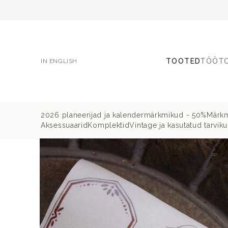
TOOTED
TÖÖT
IN ENGLISH
2026 planeerijad ja kalendermärkmikud - 50%
Märkm
Aksessuaarid
Komplektid
Vintage ja kasutatud tarvik