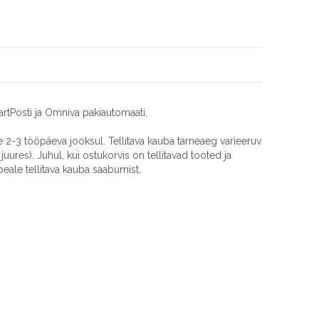
rtPosti ja Omniva pakiautomaati.
2-3 tööpäeva jooksul. Tellitava kauba tarneaeg varieeruv
juures). Juhul, kui ostukorvis on tellitavad tooted ja
eale tellitava kauba saabumist.