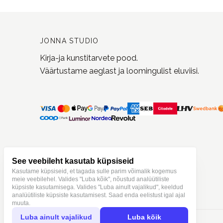
See veebileht kasutab küpsiseid
Kasutame küpsiseid, et tagada sulle parim võimalik kogemus
meie veebilehel. Valides "Luba kõik", nõustud analüütiliste
küpsiste kasutamisega. Valides "Luba ainult vajalikud", keeldud
analüütiliste küpsiste kasutamisest. Saad enda eelistust igal ajal
muuta.
Luba ainult vajalikud
Luba kõik