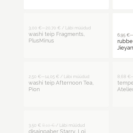
3,00 €—20,70 € / Läbi müüdud
6,95 €
washi teip Fragments,
rubber
PlusMinus
Jieyan
2,50 €—14,05 € / Läbi müüdud
8,68 €—
washi teip Afternoon Tea,
tempe
Pion
Atelie
3,50 €
8,10 €
/ Läbi müüdud
disainpaber Starry, Loi
Design