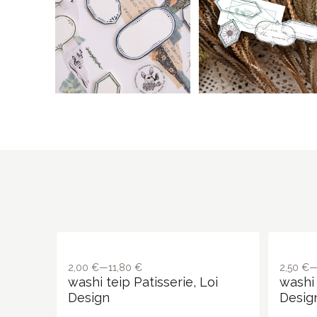
2,00 €—11,80 €
2,50 €
washi teip Patisserie, Loi
washi 
Design
Desig