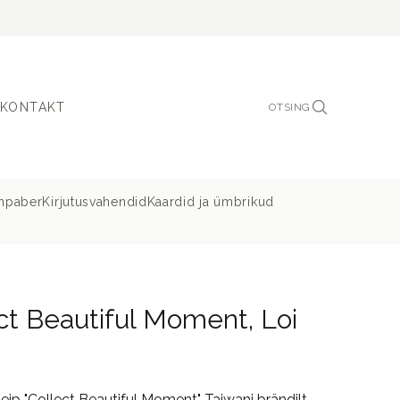
KONTAKT
OTSING
inpaber
Kirjutusvahendid
Kaardid ja ümbrikud
ct Beautiful Moment, Loi
teip "Collect Beautiful Moment" Taiwani brändilt