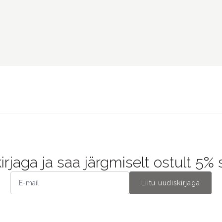
kirjaga ja saa järgmiselt ostult 5%
Liitu uudiskirjaga
BRÄNDID
OSTUINF
MD Paper
Kasutajat
Lamp x Paperi
Müügiting