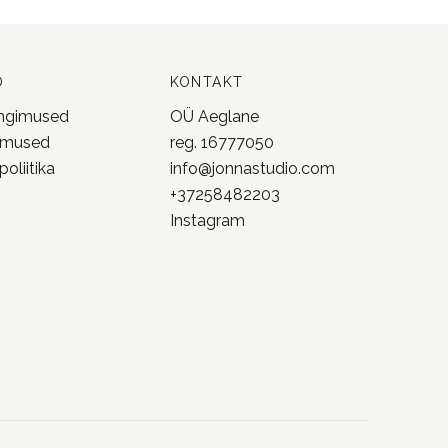
oliitika
info@jonnastudio.com
+37258482203
Instagram