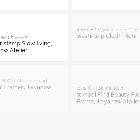
—9,43 €
9,43 €
4,10 €—20,95 €
4,10 €—23,95
 stamp Slow living,
washi teip Cloth, Pion
ow Atelier
11,17 € / Läbi müüdud
11,92 € / Läbi müüdud
l Frames, Jieyanow
tempel Find Beauty Fl
r
Frame, Jieyanow Atelie