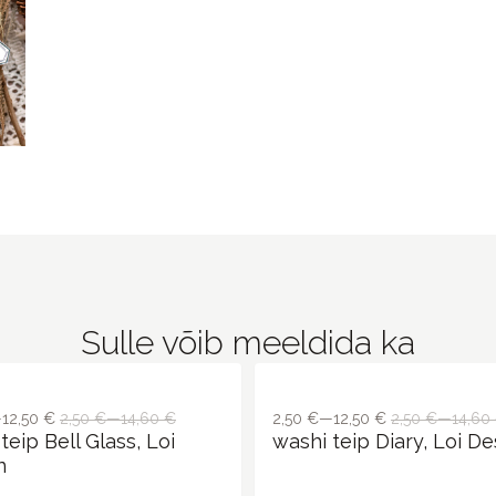
Sulle võib meeldida ka
—12,50 €
2,50 €—14,60 €
2,50 €—12,50 €
2,50 €—14,60
teip Bell Glass, Loi
washi teip Diary, Loi De
n