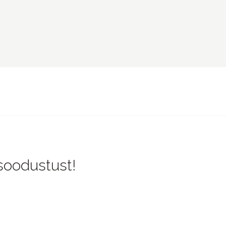
 soodustust!
O
KONTAKT
ingimused
OÜ Aeglane
imused
reg. 16777050