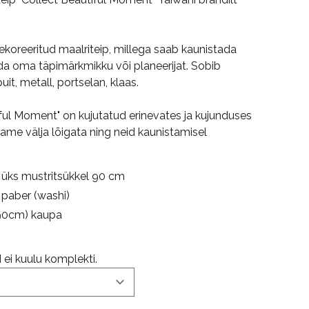
dekoreeritud maalriteip, millega saab kaunistada
ida oma täpimärkmikku või planeerijat. Sobib
uit, metall, portselan, klaas.
tiful Moment" on kujutatud erinevates ja kujunduses
aame välja lõigata ning neid kaunistamisel
 üks mustritsükkel 90 cm
d paber (washi)
i (90cm) kaupa
ei kuulu komplekti.