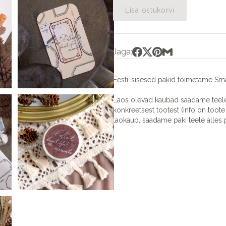
Lisa ostukorvi
Jaga:
Eesti-sisesed pakid toimetame Sma
Laos olevad kaubad saadame teele 
konkreetsest tootest (info on toote 
laokaup, saadame paki teele alles p