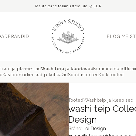
Tasuta tarne tellimustele üle 45 EUR
OAD
BRÄNDID
BLOGI
MEIST
ikud ja planeerijad
Washiteip ja kleebised
Kummitemplid
Disa
ud
Käsitöömärkmikud ja kollaažid
Soodustooted
Kõik tooted
Tooted
⟩
Washiteip ja kleebised
washi teip Colle
Design
Bränd:
Loi Design
Erivärviliste raamidega washi-