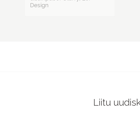
Liitu uudis
JONNA STUDIO
Kirja-ja kunstitarvete pood.
Väärtustame aeglast ja loomingulist eluviisi.