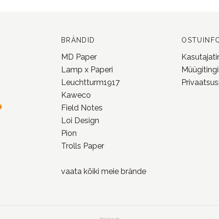
Leuchtturm1917
Privaatsusp
Kaweco
Field Notes
Loi Design
Pion
Trolls Paper
vaata kõiki meie
brände