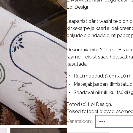
Loi Design.
Jaapanist pärit washi teip on 
kinkekarpe ja kaarte, dekoreer
paljudele pindadele, nt paber, p
Dekoratiivteibil "Collect Beau
raame. Teibist saab hõlpsalt r
kasutada.
Rulli mõõdud:
5 cm x 10 m,
Materjal: jaapani liimistatu
Saadaval nii rulli kui tsükl
Fotod (c) Loi Design.
Teised fotodel olevad esemed 
Variatsioon