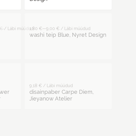
 €
/ Läbi müüdud
1,80 €—9,00 € / Läbi müüdud
washi teip Blue, Nyret Design
9,18 € / Läbi müüdud
ower
disainpaber Carpe Diem,
r
Jieyanow Atelier