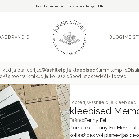
Tasuta tarne tellimustele üle 45 EUR
OAD
BRÄNDID
BLOGI
MEIST
ikud ja planeerijad
Washiteip ja kleebised
Kummitemplid
Disa
ud
Käsitöömärkmikud ja kollaažid
Soodustooted
Kõik tooted
Tooted
⟩
Washiteip ja kleebised
kleebised Memo 
Bränd:
Penny Fei
Komplekt Penny Fei Memo klee
kollaažides või planeerijas de