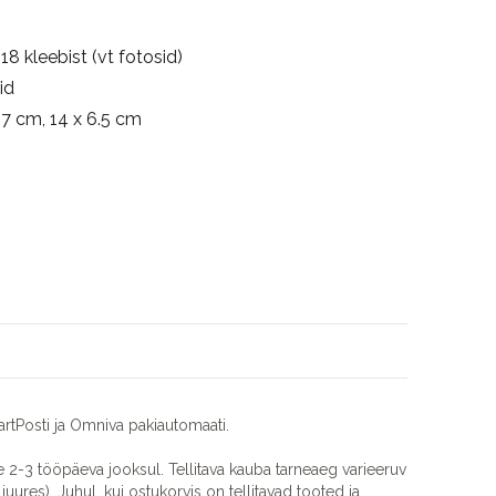
 18 kleebist (vt fotosid)
id
7 cm, 14 x 6.5 cm
rtPosti ja Omniva pakiautomaati.
2-3 tööpäeva jooksul. Tellitava kauba tarneaeg varieeruv
juures). Juhul, kui ostukorvis on tellitavad tooted ja