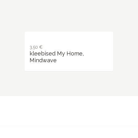
3,50 €
kleebised My Home,
Mindwave