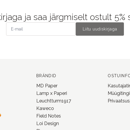
kirjaga ja saa järgmiselt ostult 5%
Liitu uudiskirjaga
BRÄNDID
OSTUINF
MD Paper
Kasutajat
Lamp x Paperi
Müügiting
Leuchtturm1917
Privaatsusp
Kaweco
Field Notes
Loi Design