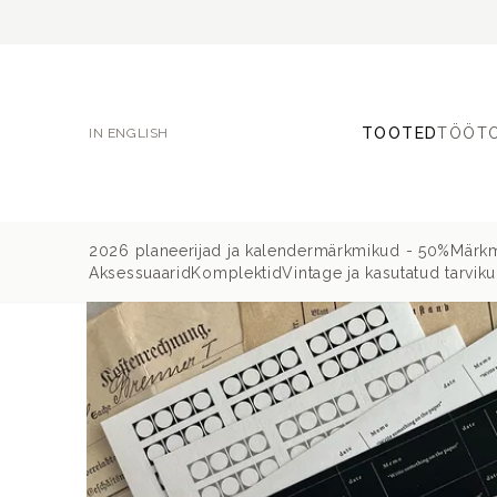
TOOTED
TÖÖT
IN ENGLISH
2026 planeerijad ja kalendermärkmikud - 50%
Märkm
Aksessuaarid
Komplektid
Vintage ja kasutatud tarvik