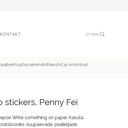
KONTAKT
OTSING
inpaber
Kirjutusvahendid
Kaardid ja ümbrikud
stickers, Penny Fei
pse: Write something on paper. Kasuta
koratsiooniks, kuupäevade, pealkirjade