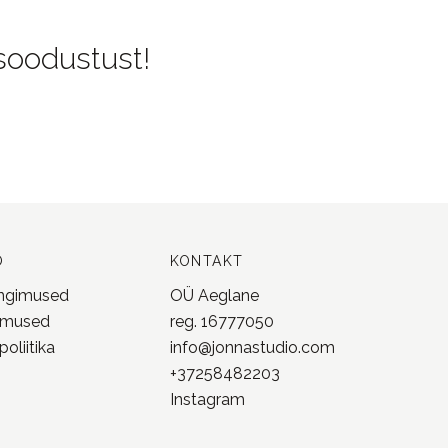
 soodustust!
O
KONTAKT
ingimused
OÜ Aeglane
imused
reg. 16777050
oliitika
info@jonnastudio.com
+37258482203
Instagram