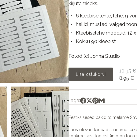
kirjutamiseks.
6 kleebise lehte, lehel 9 või
hallid, mustad, valged toon
Kleebiselehe mõõdud: 12 x 
Kokku 90 kleebist
Fotod (c) Jonna Studio
10,95 €
Lisa ostukorvi
8,95 €
Jaga:
Eesti-sisesed pakid toimetame Sma
Laos olevad kaubad saadame teele 
konkreetsest tootest (info on toote 