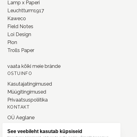
Lamp x Paperi
Leuchtturm1917
Kaweco
Field Notes
Loi Design
Pion
Trolls Paper
vaata kõiki meie
brände
OSTUINFO
Kasutajatingimused
Müügitingimused
Privaatsuspoliitika
KONTAKT
OÜ Aeglane
reg. 16777050
See veebileht kasutab küpsiseid
info@jonnastudio.com