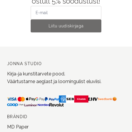
ostult 5% soodustust!
Liitu uudiskirjaga
JONNA STUDIO
Kirja-ja kunstitarvete pood.
Väärtustame aeglast ja loomingulist eluviisi.
BRÄNDID
MD Paper