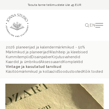
Tasuta tarne tellimustele üle 45 EUR
EN
2026 planeerijad ja kalendermärkmikud - 50%
Märkmikud ja planeerijad
Washiteip ja kleebised
Kummitemplid
Disainpaber
Kirjutusvahendid
Kaardid ja ümbrikud
Aksessuaarid
Komplektid
Vintage ja kasutatud tarvikud
Käsitöömärkmikud ja kollaažid
Soodustooted
Kõik tooted