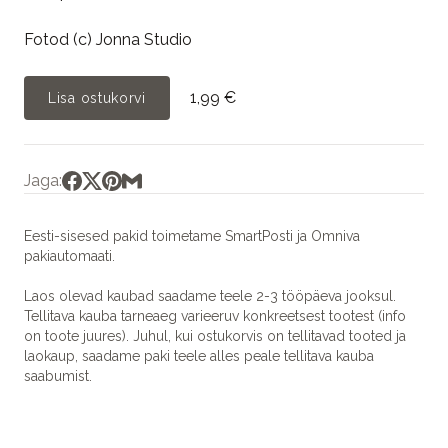
Fotod (c) Jonna Studio
1,99 €
Lisa ostukorvi
Jaga:
Eesti-sisesed pakid toimetame SmartPosti ja Omniva
pakiautomaati.
Laos olevad kaubad saadame teele 2-3 tööpäeva jooksul.
Tellitava kauba tarneaeg varieeruv konkreetsest tootest (info
on toote juures). Juhul, kui ostukorvis on tellitavad tooted ja
laokaup, saadame paki teele alles peale tellitava kauba
saabumist.