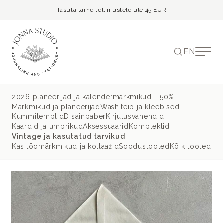
Tasuta tarne tellimustele üle 45 EUR
EN
2026 planeerijad ja kalendermärkmikud - 50%
Märkmikud ja planeerijad
Washiteip ja kleebised
Kummitemplid
Disainpaber
Kirjutusvahendid
Kaardid ja ümbrikud
Aksessuaarid
Komplektid
Vintage ja kasutatud tarvikud
Käsitöömärkmikud ja kollaažid
Soodustooted
Kõik tooted