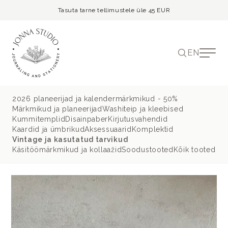
Tasuta tarne tellimustele üle 45 EUR
EN
2026 planeerijad ja kalendermärkmikud - 50%
Märkmikud ja planeerijad
Washiteip ja kleebised
Kummitemplid
Disainpaber
Kirjutusvahendid
Kaardid ja ümbrikud
Aksessuaarid
Komplektid
Vintage ja kasutatud tarvikud
Käsitöömärkmikud ja kollaažid
Soodustooted
Kõik tooted