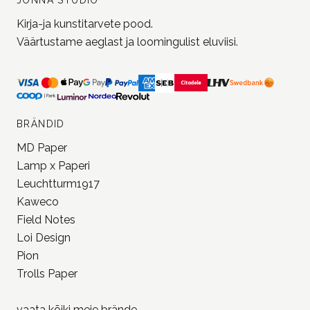
Kirja-ja kunstitarvete pood.
Väärtustame aeglast ja loomingulist eluviisi.
BRÄNDID
MD Paper
Lamp x Paperi
Leuchtturm1917
Kaweco
Field Notes
Loi Design
Pion
Trolls Paper
vaata kõiki meie
brände