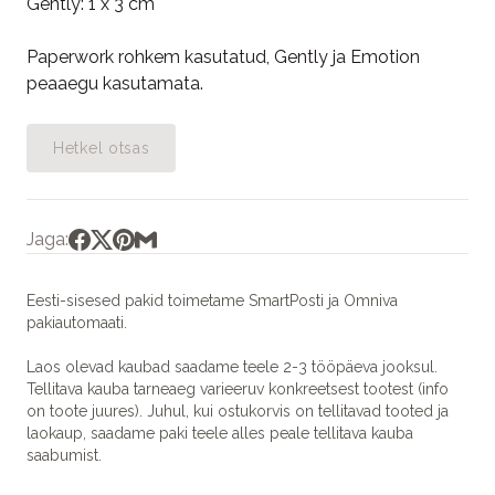
Gently: 1 x 3 cm
Paperwork rohkem kasutatud, Gently ja Emotion
peaaegu kasutamata.
Hetkel otsas
Jaga:
Eesti-sisesed pakid toimetame SmartPosti ja Omniva
pakiautomaati.
Laos olevad kaubad saadame teele 2-3 tööpäeva jooksul.
Tellitava kauba tarneaeg varieeruv konkreetsest tootest (info
on toote juures). Juhul, kui ostukorvis on tellitavad tooted ja
laokaup, saadame paki teele alles peale tellitava kauba
saabumist.