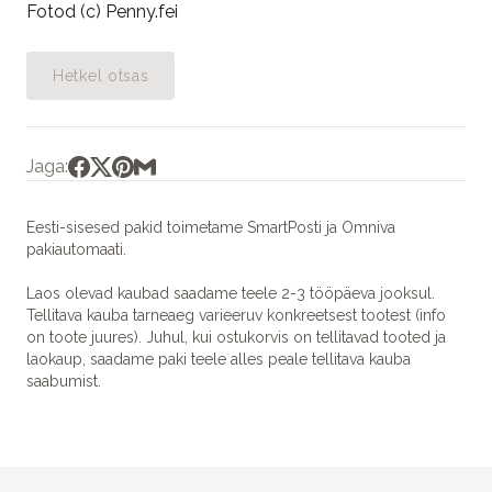
Fotod (c) Penny.fei
Hetkel otsas
Jaga:
Eesti-sisesed pakid toimetame SmartPosti ja Omniva
pakiautomaati.
Laos olevad kaubad saadame teele 2-3 tööpäeva jooksul.
Tellitava kauba tarneaeg varieeruv konkreetsest tootest (info
on toote juures). Juhul, kui ostukorvis on tellitavad tooted ja
laokaup, saadame paki teele alles peale tellitava kauba
saabumist.