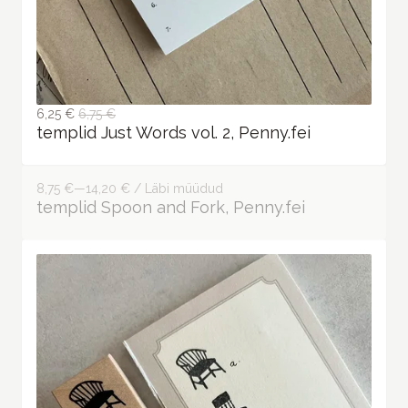
6,25 €
6,75 €
templid Just Words vol. 2, Penny.fei
8,75 €—14,20 € / Läbi müüdud
templid Spoon and Fork, Penny.fei