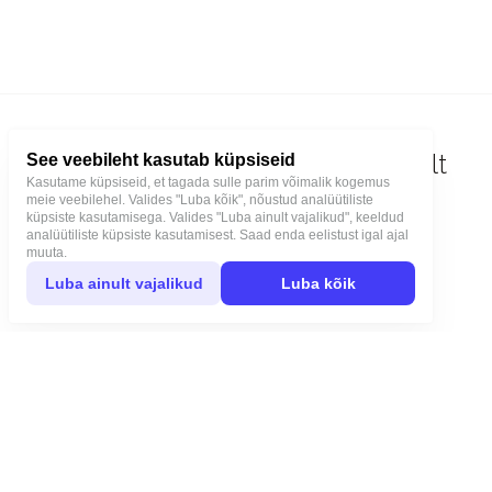
See veebileht kasutab küpsiseid
Kasutame küpsiseid, et tagada sulle parim võimalik kogemus
Liitu uudiskirjaga ja saa järgmiselt
meie veebilehel. Valides "Luba kõik", nõustud analüütiliste
küpsiste kasutamisega. Valides "Luba ainult vajalikud", keeldud
ostult 5% soodustust!
analüütiliste küpsiste kasutamisest. Saad enda eelistust igal ajal
muuta.
Luba ainult vajalikud
Luba kõik
Liitu uudiskirjaga
JONNA STUDIO