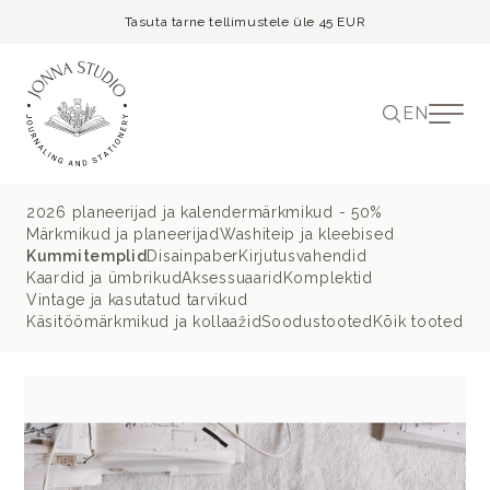
Tasuta tarne tellimustele üle 45 EUR
EN
2026 planeerijad ja kalendermärkmikud - 50%
Märkmikud ja planeerijad
Washiteip ja kleebised
Kummitemplid
Disainpaber
Kirjutusvahendid
Kaardid ja ümbrikud
Aksessuaarid
Komplektid
Vintage ja kasutatud tarvikud
Käsitöömärkmikud ja kollaažid
Soodustooted
Kõik tooted