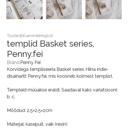
Tooted
⟩
Kummitemplid
templid Basket series,
Penny.fei
Bränd:
Penny Fei
Korvidega templiseeria Basket series Hiina indie-
disainerilt Penny.fei, mis koosneb kolmest templist.
Templeid müüakse eraldi. Saadaval kaks variatsiooni:
b, c.
Mõõdud: 2.5×2.5×2cm
Materjal: kasepuit, vaik (resin)