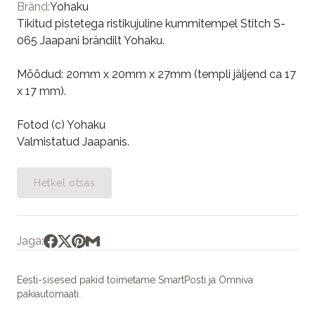
Bränd:
Yohaku
Tikitud pistetega ristikujuline kummitempel Stitch S-
065 Jaapani brändilt Yohaku.
Mõõdud: 20mm x 20mm x 27mm (templi jäljend ca 17
x 17 mm).
Fotod (c) Yohaku
Valmistatud Jaapanis.
Hetkel otsas
Jaga:
Eesti-sisesed pakid toimetame SmartPosti ja Omniva
pakiautomaati.