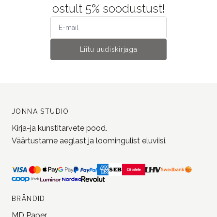
Liitu uudiskirjaga
JONNA STUDIO
Kirja-ja kunstitarvete pood.
Väärtustame aeglast ja loomingulist eluviisi.
BRÄNDID
MD Paper
Lamp x Paperi
Leuchtturm1917
Kaweco