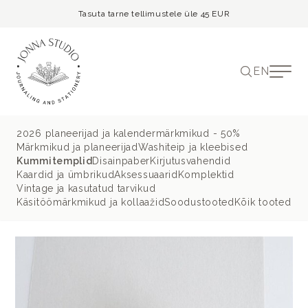
Tasuta tarne tellimustele üle 45 EUR
EN
2026 planeerijad ja kalendermärkmikud - 50%
Märkmikud ja planeerijad
Washiteip ja kleebised
Kummitemplid
Disainpaber
Kirjutusvahendid
Kaardid ja ümbrikud
Aksessuaarid
Komplektid
Vintage ja kasutatud tarvikud
Käsitöömärkmikud ja kollaažid
Soodustooted
Kõik tooted