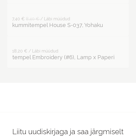
kummitempel House S-037, Yohaku
18,20 € / Läbi müüdud
tempel Embroidery (#6), Lamp x Paperi
Liitu uudiskirjaga ja saa järgmiselt
ostult 5% soodustust!