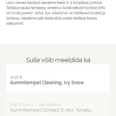
Laos olevad kaubad saadame teele 2-3 tööpäeva jooksul.
Tellitava kauba tarneaeg varieeruv konkreetsest tootest (info
on toote juures). Juhul, kui ostukorvis on tellitavad tooted ja
laokaup, saadame paki teele alles peale tellitava kauba
saabumist.
Sulle võib meeldida ka
11,50 €
kummitempel Cleaning, Ivy Snow
8,90 €
9,20 €
/ Läbi müüdud
kummitempel Contact S-062, Yohaku
7,40 €
8,40 €
/ Läbi müüdud