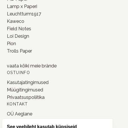
Field Notes
Loi Design
Pion
Trolls Paper
vaata kõiki meie
brände
OSTUINFO
Kasutajatingimused
Müügitingimused
Privaatsuspoliitika
KONTAKT
OÜ Aeglane
reg. 16777050
info@jonnastudio.com
+37258482203
Instagram
See veebileht kasutab küpsiseid