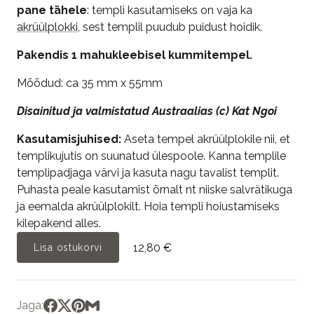
pane tähele
: templi kasutamiseks on vaja ka
akrüülplokki
, sest templil puudub puidust hoidik.
Pakendis 1 mahukleebisel kummitempel.
Mõõdud: ca 35 mm x 55mm
Disainitud ja valmistatud Austraalias (c) Kat Ngoi
Kasutamisjuhised:
Aseta tempel akrüülplokile nii, et
templikujutis on suunatud ülespoole. Kanna templile
templipadjaga värvi ja kasuta nagu tavalist templit.
Puhasta peale kasutamist õrnalt nt niiske salvrätikuga
ja eemalda akrüülplokilt. Hoia templi hoiustamiseks
kilepakend alles.
12,80 €
Lisa ostukorvi
Jaga: