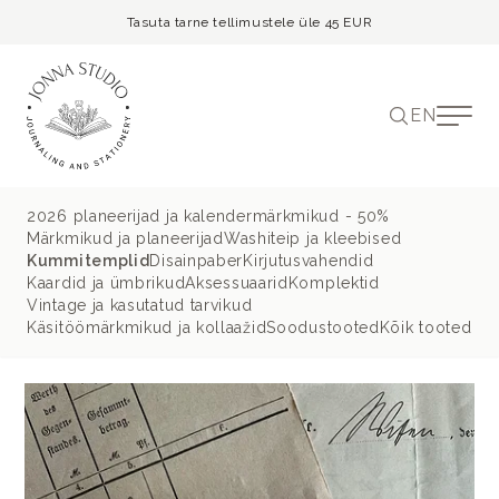
Tasuta tarne tellimustele üle 45 EUR
EN
2026 planeerijad ja kalendermärkmikud - 50%
Märkmikud ja planeerijad
Washiteip ja kleebised
Kummitemplid
Disainpaber
Kirjutusvahendid
Kaardid ja ümbrikud
Aksessuaarid
Komplektid
Vintage ja kasutatud tarvikud
Käsitöömärkmikud ja kollaažid
Soodustooted
Kõik tooted