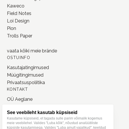
Kaweco
Field Notes
Loi Design
Pion
Trolls Paper
vaata kõiki meie
brände
OSTUINFO
Kasutajatingimused
Müügitingimused
Privaatsuspoliitika
KONTAKT
OÜ Aeglane
reg. 16777050
See veebileht kasutab küpsiseid
info@jonnastudio.com
Kasutame küpsiseid, et tagada sulle parim võimalik kogemus
+37258482203
meie veebilehel. Valides "Luba kõik", nõustud analüütiliste
küpsiste kasutamisega. Valides "Luba ainult vajalikud", keeldud