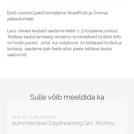
Eesti-sisesed pakid toimetame SmartPosti ja Omniva
pakiautomaati.
Laos olevad kaubad saadame teele 2-3 tööpäeva jooksul.
Tellitava kauba tarneaeg varieeruv konkreetsest tootest (info
on toote juures). Juhul, kui ostukorvis on tellitavad tooted ja
laokaup, saadame paki teele alles peale tellitava kauba
saabumist.
Sulle võib meeldida ka
12,10 € / Läbi müüdud
kummitempel Daydreaming Girl, MicMoc