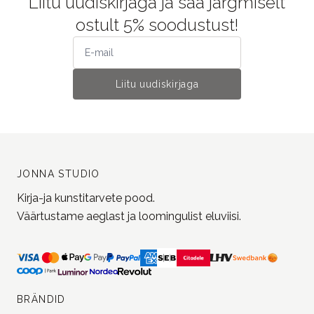
Liitu uudiskirjaga ja saa järgmiselt
ostult 5% soodustust!
Liitu uudiskirjaga
JONNA STUDIO
Kirja-ja kunstitarvete pood.
Väärtustame aeglast ja loomingulist eluviisi.