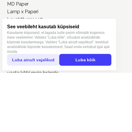
BRÄNDID
See veebileht kasutab küpsiseid
MD Paper
Kasutame küpsiseid, et tagada sulle parim võimalik kogemus
meie veebilehel. Valides "Luba kõik", nõustud analüütiliste
Lamp x Paperi
küpsiste kasutamisega. Valides "Luba ainult vajalikud", keeldud
Leuchtturm1917
analüütiliste küpsiste kasutamisest. Saad enda eelistust igal ajal
muuta.
Kaweco
Luba ainult vajalikud
Luba kõik
Field Notes
Loi Design
Pion
Trolls Paper
vaata kõiki meie
brände
OSTUINFO
Kasutajatingimused
Müügitingimused