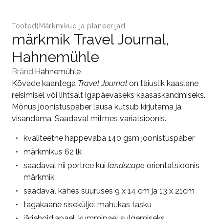
Tooted
⟩
Märkmikud ja planeerijad
märkmik Travel Journal,
Hahnemühle
Bränd:
Hahnemühle
Kõvade kaantega
Travel Journal
on täiuslik kaaslane
reisimisel või lihtsalt igapäevaseks kaasaskandmiseks.
Mõnus joonistuspaber lausa kutsub kirjutama ja
visandama. Saadaval mitmes variatsioonis.
kvaliteetne happevaba 140 gsm joonistuspaber
märkmikus 62 lk
saadaval nii portree kui
landscape
orientatsioonis
märkmik
saadaval kahes suuruses 9 x 14 cm ja 13 x 21cm
tagakaane siseküljel mahukas tasku
järjehoidjapael, kummipael sulgemiseks