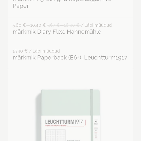
17,40 € / Läbi müüdud
märkmik A5 Dot grid (täppidega), MD
Paper
5,60 €—10,40 €
7,67 €—16,40 €
/ Läbi müüdud
märkmik Diary Flex, Hahnemühle
15,30 € / Läbi müüdud
märkmik Paperback (B6+), Leuchtturm1917