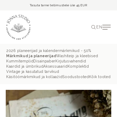
Tasuta tarne tellimustele üle 45 EUR
EN
2026 planeerijad ja kalendermärkmikud - 50%
Märkmikud ja planeerijad
Washiteip ja kleebised
Kummitemplid
Disainpaber
Kirjutusvahendid
Kaardid ja ümbrikud
Aksessuaarid
Komplektid
Vintage ja kasutatud tarvikud
Käsitöömärkmikud ja kollaažid
Soodustooted
Kõik tooted