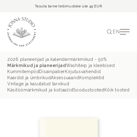
Tasuta tarne tellimustele üle 45 EUR
EN
2026 planeerijad ja kalendermärkmikud - 50%
Märkmikud ja planeerijad
Washiteip ja kleebised
Kummitemplid
Disainpaber
Kirjutusvahendid
Kaardid ja ümbrikud
Aksessuaarid
Komplektid
Vintage ja kasutatud tarvikud
Käsitöömärkmikud ja kollaažid
Soodustooted
Kõik tooted