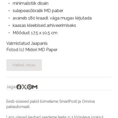
minimalistlik disain
sulepeasõbralik MD paber
avaneb 180 kraadi, väga mugav kirjutada
kaasas kleebised arhiveerimiseks
Mõõdud: 17.5 x 10.5 cm
Valmistatud Jaapanis
Fotod (c) Midori MD Paper
Hetkel otsas
Jaga:
Eesti-sisesed pakid toimetame SmartPosti ja Omniva
pakiautomaati.
Laos olevad kaubad saadame teele 2-3 tööpäeva jooksul.