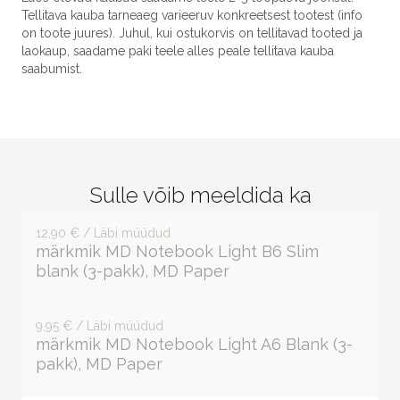
Tellitava kauba tarneaeg varieeruv konkreetsest tootest (info
on toote juures). Juhul, kui ostukorvis on tellitavad tooted ja
laokaup, saadame paki teele alles peale tellitava kauba
saabumist.
Sulle võib meeldida ka
12,90 € / Läbi müüdud
märkmik MD Notebook Light B6 Slim
blank (3-pakk), MD Paper
9,95 € / Läbi müüdud
märkmik MD Notebook Light A6 Blank (3-
pakk), MD Paper