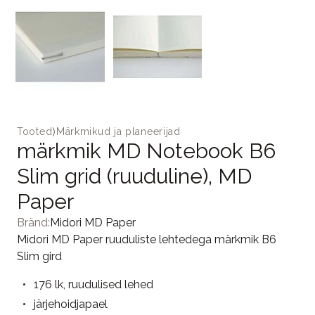
Tooted
⟩
Märkmikud ja planeerijad
märkmik MD Notebook B6
Slim grid (ruuduline), MD
Paper
Bränd:
Midori MD Paper
Midori MD Paper ruuduliste lehtedega märkmik B6
Slim gird
176 lk, ruudulised lehed
järjehoidjapael