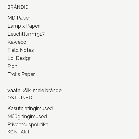
BRÄNDID
MD Paper
Lamp x Paperi
Leuchtturm1917
Kaweco
Field Notes
Loi Design
Pion
Trolls Paper
vaata kõiki meie
brände
OSTUINFO
Kasutajatingimused
Müügitingimused
Privaatsuspoliitika
KONTAKT