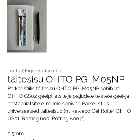
Tooted
⟩
Kirjutusvahendid
täitesisu OHTO PG-M05NP
Parker-stiilis täitesisu OHTO PG-M05NP sobib nt
OHTO GS02 geelpliiatsile ja paljudele teistele geel-ja
pastapliiatsitele, millele sobivad Parker-stiilis
universaalsed täitesisud (nt Kaweco Gel Roller, OHTO
GS01, Rotring 600, Rotring 800 jt).
0.5mm