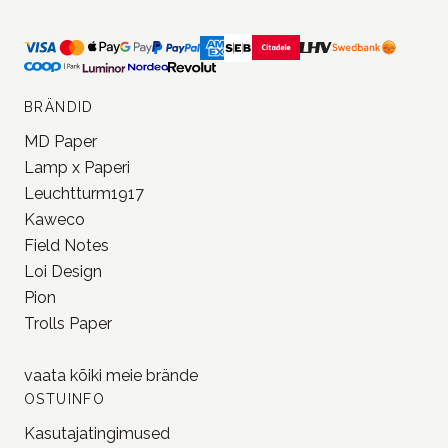
BRÄNDID
MD Paper
Lamp x Paperi
Leuchtturm1917
Kaweco
Field Notes
Loi Design
Pion
Trolls Paper
vaata kõiki meie
brände
OSTUINFO
Kasutajatingimused