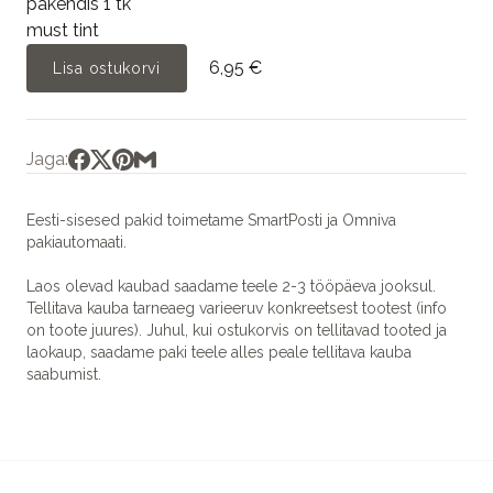
pakendis 1 tk
must tint
6,95 €
Lisa ostukorvi
Jaga:
Eesti-sisesed pakid toimetame SmartPosti ja Omniva
pakiautomaati.
Laos olevad kaubad saadame teele 2-3 tööpäeva jooksul.
Tellitava kauba tarneaeg varieeruv konkreetsest tootest (info
on toote juures). Juhul, kui ostukorvis on tellitavad tooted ja
laokaup, saadame paki teele alles peale tellitava kauba
saabumist.