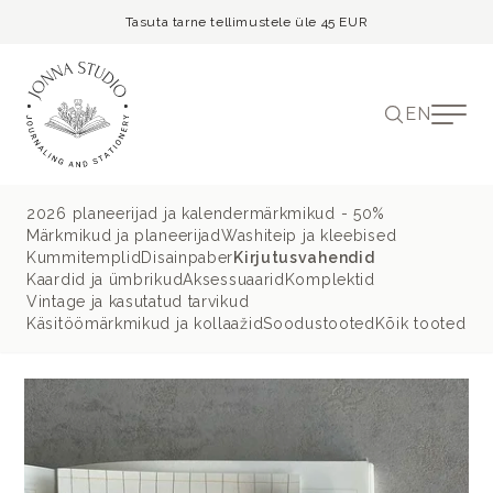
Tasuta tarne tellimustele üle 45 EUR
EN
2026 planeerijad ja kalendermärkmikud - 50%
Märkmikud ja planeerijad
Washiteip ja kleebised
Kummitemplid
Disainpaber
Kirjutusvahendid
Kaardid ja ümbrikud
Aksessuaarid
Komplektid
Vintage ja kasutatud tarvikud
Käsitöömärkmikud ja kollaažid
Soodustooted
Kõik tooted