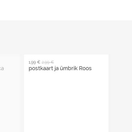
1,99 €
2,99 €
ca
postkaart ja ümbrik Roos