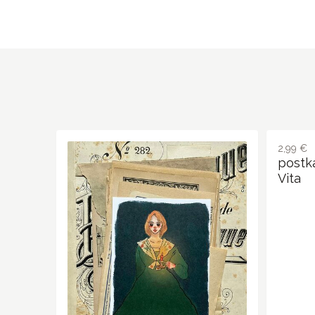
2,99 €
postka
Vita