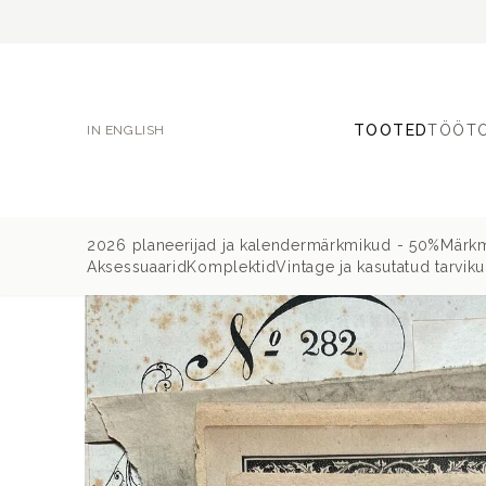
TOOTED
TÖÖT
IN ENGLISH
2026 planeerijad ja kalendermärkmikud - 50%
Märkm
Aksessuaarid
Komplektid
Vintage ja kasutatud tarvik