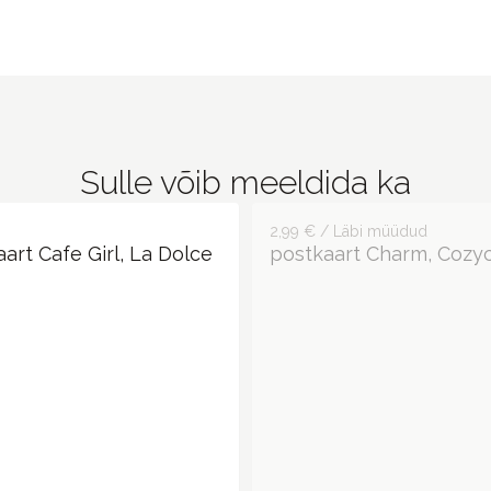
Sulle võib meeldida ka
2,99 € / Läbi müüdud
postkaart Charm, Cozy
art Cafe Girl, La Dolce