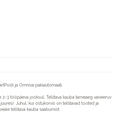
rtPosti ja Omniva pakiautomaati.
2-3 tööpäeva jooksul. Tellitava kauba tarneaeg varieeruv
juures). Juhul, kui ostukorvis on tellitavad tooted ja
eale tellitava kauba saabumist.