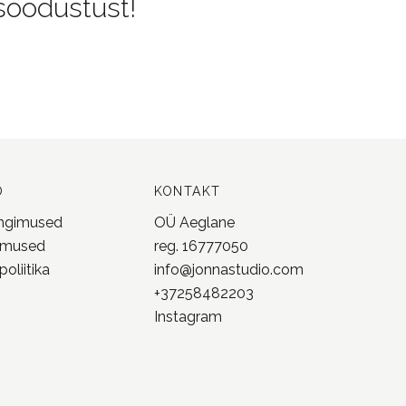
 soodustust!
O
KONTAKT
ingimused
OÜ Aeglane
imused
reg. 16777050
oliitika
info@jonnastudio.com
+37258482203
Instagram