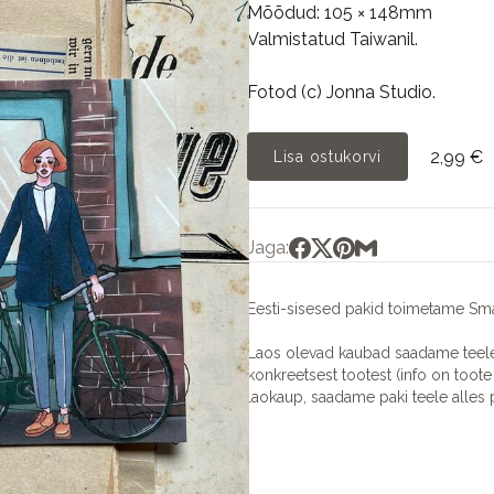
Mõõdud: 105 × 148mm
Valmistatud Taiwanil.
Fotod (c) Jonna Studio.
2,99 €
Lisa ostukorvi
Jaga:
Eesti-sisesed pakid toimetame Sma
Laos olevad kaubad saadame teele 
konkreetsest tootest (info on toote 
laokaup, saadame paki teele alles p