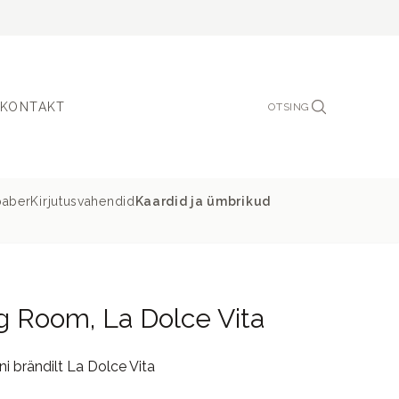
KONTAKT
OTSING
paber
Kirjutusvahendid
Kaardid ja ümbrikud
ng Room, La Dolce Vita
i brändilt La Dolce Vita