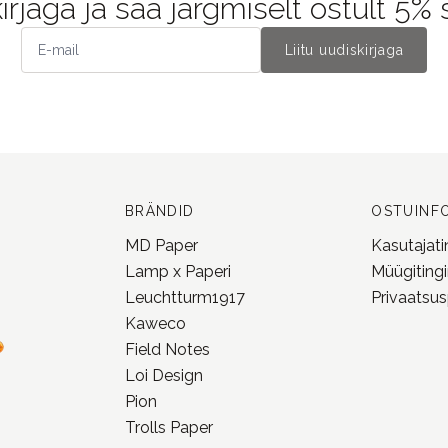
kirjaga ja saa järgmiselt ostult 5%
Liitu uudiskirjaga
BRÄNDID
OSTUINF
MD Paper
Kasutajat
Lamp x Paperi
Müügiting
Leuchtturm1917
Privaatsusp
Kaweco
Field Notes
Loi Design
Pion
Trolls Paper