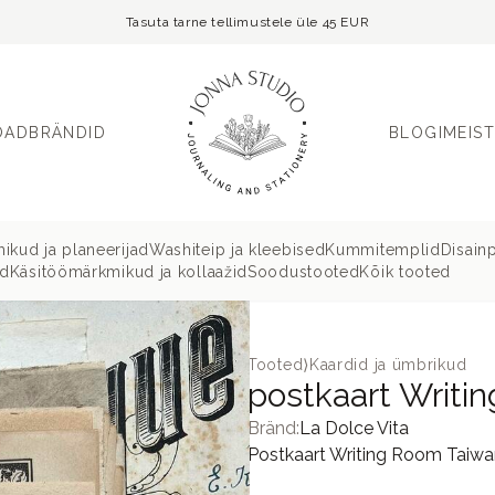
Tasuta tarne tellimustele üle 45 EUR
OAD
BRÄNDID
BLOGI
MEIST
ikud ja planeerijad
Washiteip ja kleebised
Kummitemplid
Disain
ud
Käsitöömärkmikud ja kollaažid
Soodustooted
Kõik tooted
Tooted
⟩
Kaardid ja ümbrikud
postkaart Writi
Bränd:
La Dolce Vita
Postkaart Writing Room Taiwan