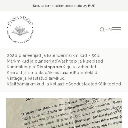
Tasuta tarne tellimustele üle 45 EUR
EN
2026 planeerijad ja kalendermärkmikud - 50%
Märkmikud ja planeerijad
Washiteip ja kleebised
Kummitemplid
Disainpaber
Kirjutusvahendid
Kaardid ja ümbrikud
Aksessuaarid
Komplektid
Vintage ja kasutatud tarvikud
Käsitöömärkmikud ja kollaažid
Soodustooted
Kõik tooted