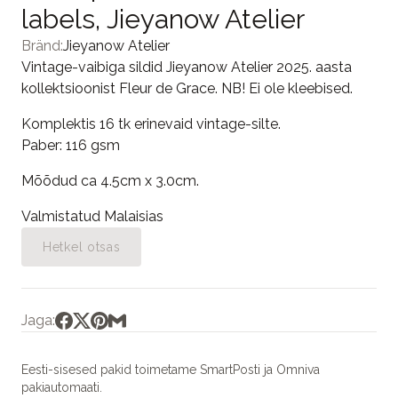
labels, Jieyanow Atelier
Bränd:
Jieyanow Atelier
Vintage-vaibiga sildid Jieyanow Atelier 2025. aasta
kollektsioonist Fleur de Grace. NB! Ei ole kleebised.
Komplektis 16 tk erinevaid vintage-silte.
Paber: 116 gsm
Mõõdud ca 4.5cm x 3.0cm.
Valmistatud Malaisias
Hetkel otsas
Jaga:
Eesti-sisesed pakid toimetame SmartPosti ja Omniva
pakiautomaati.