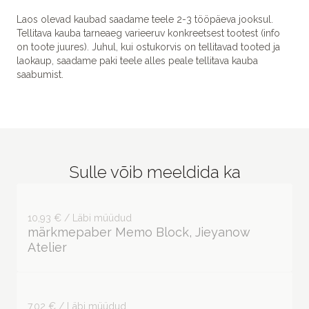
Laos olevad kaubad saadame teele 2-3 tööpäeva jooksul.
Tellitava kauba tarneaeg varieeruv konkreetsest tootest (info
on toote juures). Juhul, kui ostukorvis on tellitavad tooted ja
laokaup, saadame paki teele alles peale tellitava kauba
saabumist.
Sulle võib meeldida ka
10,93 € / Läbi müüdud
märkmepaber Memo Block, Jieyanow
Atelier
7,02 € / Läbi müüdud