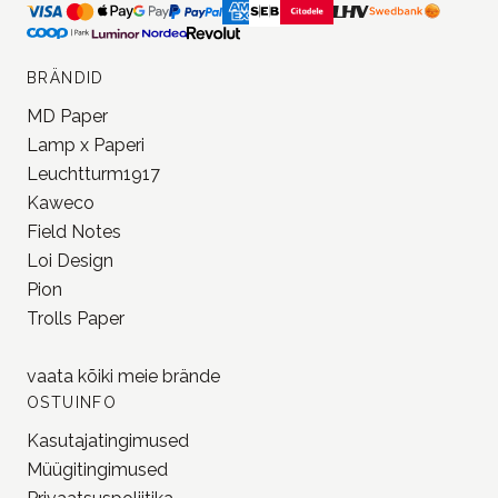
BRÄNDID
MD Paper
Lamp x Paperi
Leuchtturm1917
Kaweco
Field Notes
Loi Design
Pion
Trolls Paper
vaata kõiki meie
brände
OSTUINFO
Kasutajatingimused
Müügitingimused