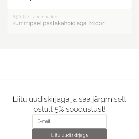
6,50 € / Läbi müüdud
kummipael pastakahoidjaga, Midori
Liitu uudiskirjaga ja saa järgmiselt
ostult 5% soodustust!
Liitu uudiskirjaga