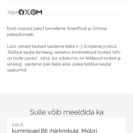
Jaga:
Eesti-sisesed pakid toimetame SmartPosti ja Omniva
pakiautomaati.
Laos olevad kaubad saadame teele 2-3 tööpäeva jooksul.
Tellitava kauba tarneaeg varieeruv konkreetsest tootest (info
on toote juures). Juhul, kui ostukorvis on tellitavad tooted ja
laokaup, saadame paki teele alles peale tellitava kauba
saabumist.
Sulle võib meeldida ka
5,95 €
kummipael B6 märkmikule, Midori