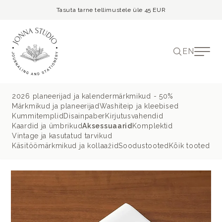
Tasuta tarne tellimustele üle 45 EUR
EN
2026 planeerijad ja kalendermärkmikud - 50%
Märkmikud ja planeerijad
Washiteip ja kleebised
Kummitemplid
Disainpaber
Kirjutusvahendid
Kaardid ja ümbrikud
Aksessuaarid
Komplektid
Vintage ja kasutatud tarvikud
Käsitöömärkmikud ja kollaažid
Soodustooted
Kõik tooted