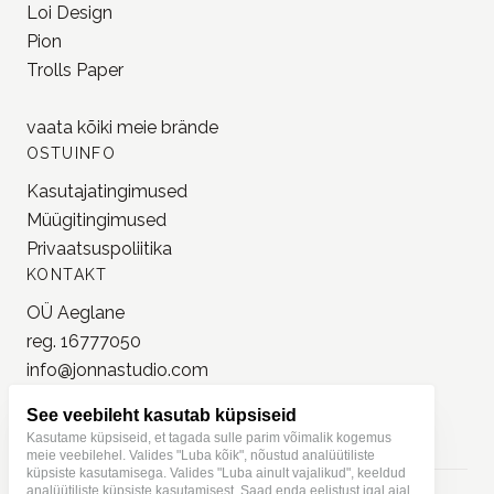
Loi Design
Pion
Trolls Paper
vaata kõiki meie
brände
OSTUINFO
Kasutajatingimused
Müügitingimused
Privaatsuspoliitika
KONTAKT
OÜ Aeglane
reg. 16777050
info@jonnastudio.com
+37258482203
See veebileht kasutab küpsiseid
Instagram
Kasutame küpsiseid, et tagada sulle parim võimalik kogemus
meie veebilehel. Valides "Luba kõik", nõustud analüütiliste
küpsiste kasutamisega. Valides "Luba ainult vajalikud", keeldud
analüütiliste küpsiste kasutamisest. Saad enda eelistust igal ajal