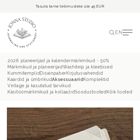
Tasuta tarne tellimustele üle 45 EUR
EN
2026 planeerijad ja kalendermärkmikud - 50%
Märkmikud ja planeerijad
Washiteip ja kleebised
Kummitemplid
Disainpaber
Kirjutusvahendid
Kaardid ja ümbrikud
Aksessuaarid
Komplektid
Vintage ja kasutatud tarvikud
Käsitöömärkmikud ja kollaažid
Soodustooted
Kõik tooted