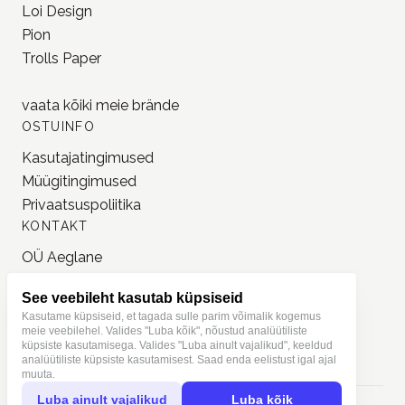
Loi Design
Pion
Trolls Paper
vaata kõiki meie
brände
OSTUINFO
Kasutajatingimused
Müügitingimused
Privaatsuspoliitika
KONTAKT
OÜ Aeglane
reg. 16777050
See veebileht kasutab küpsiseid
info@jonnastudio.com
Kasutame küpsiseid, et tagada sulle parim võimalik kogemus
+37258482203
meie veebilehel. Valides "Luba kõik", nõustud analüütiliste
küpsiste kasutamisega. Valides "Luba ainult vajalikud", keeldud
Instagram
analüütiliste küpsiste kasutamisest. Saad enda eelistust igal ajal
muuta.
Luba ainult vajalikud
Luba kõik