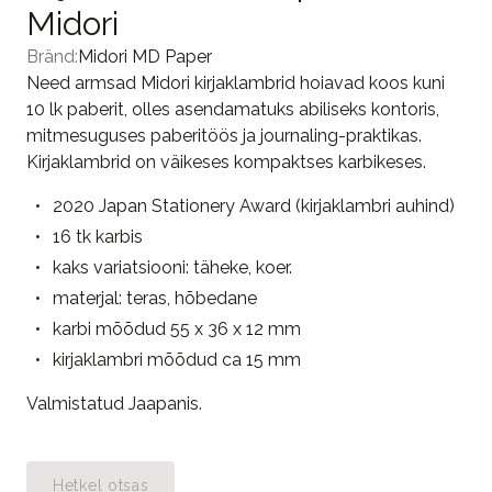
Midori
Bränd:
Midori MD Paper
Need armsad Midori kirjaklambrid hoiavad koos kuni
10 lk paberit, olles asendamatuks abiliseks kontoris,
mitmesuguses paberitöös ja journaling-praktikas.
Kirjaklambrid on väikeses kompaktses karbikeses.
2020 Japan Stationery Award (kirjaklambri auhind)
16 tk karbis
kaks variatsiooni: täheke, koer.
materjal: teras, hõbedane
karbi mõõdud 55 x 36 x 12 mm
kirjaklambri mõõdud ca 15 mm
Valmistatud Jaapanis.
Hetkel otsas